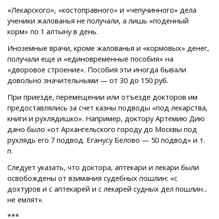
«Лекарского», «костоправного» и «чепучинного» дела
ученики жалованья не получали, а лишь «поденный
корм» по 1 алтыну в день.
Иноземные врачи, кроме жалованья и «кормовых» денег,
получали еще и «единовременные пособия» на
«дворовое строение». Пособия эти иногда бывали
довольно значительными — от 30 до 150 руб.
При приезде, перемещении или отъезде докторов им
предоставлялись за счет казны подводы «под лекарства,
книги и рухлядишко». Например, доктору Артемию Дию
дано было «от Архангельского городу до Москвы под
рухлядь его 7 подвод. Еганусу Белово — 50 подвод» и т.
п.
Следует указать, что доктора, аптекари и лекари были
освобождены от взимания судебных пошлин: «с
дохтуров и с аптекарей и с лекарей судных дел пошлин...
не емлят».
***