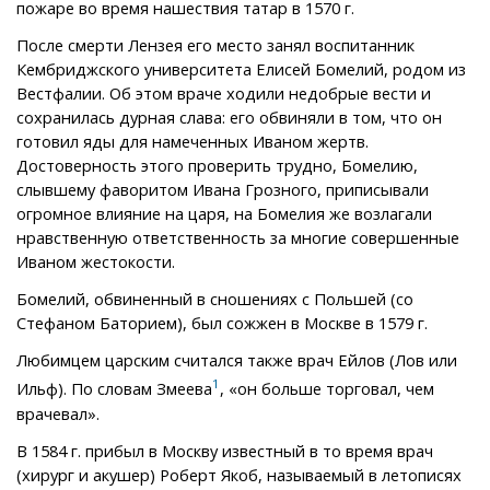
пожаре во время нашествия татар в 1570 г.
После смерти Лензея его место занял воспитанник
Кембриджского университета Елисей Бомелий, родом из
Вестфалии. Об этом враче ходили недобрые вести и
сохранилась дурная слава: его обвиняли в том, что он
готовил яды для намеченных Иваном жертв.
Достоверность этого проверить трудно, Бомелию,
слывшему фаворитом Ивана Грозного, приписывали
огромное влияние на царя, на Бомелия же возлагали
нравственную ответственность за многие совершенные
Иваном жестокости.
Бомелий, обвиненный в сношениях с Польшей (со
Стефаном Баторием), был сожжен в Москве в 1579 г.
Любимцем царским считался также врач Ейлов (Лов или
1
Ильф). По словам Змеева
, «он больше торговал, чем
врачевал».
В 1584 г. прибыл в Москву известный в то время врач
(хирург и акушер) Роберт Якоб, называемый в летописях