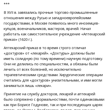
***
В XVII в. завязались прочные торгово-промышленные
отношения между Русью и западноевропейскими
государствами, в Москве появилось много иноземцев-
купцов, военачальников, мастеров, врачей. Начал
работать как самостоятельное учреждение «Аптекарский
приказ» (1620 г.).
Аптекарский приказ в то время строго отличал
«дохтуров» от «лекарей». «Дохтуры» должны были
иметь солидную (по тому времени) научную подготовку.
Они не делились по специальностям, а обязаны были
лечить от всех болезней, но исключительно
терапевтическими средствами. Хирургические операции
считались для «дохтуров» унизительными, и ими могли
заниматься лишь «лекари».
Принятие на службу докторов, лекарей и аптекарей
было сопряжено с формальностями, почти одинаковыми
как при Борисе Годунове, так и при последующих царях
вплоть до Петра I. Требовалось подать письменное