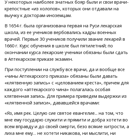
У некоторых наиболее знатных бояр были и свои врачи-
крепостные «из холопов», которых они отдавали на
выучку к докторам-иноземцам.
В 1654 г. была организована первая на Руси лекарская
школа, из ее учеников вербовались кадры военных
врачей. Первые 30 учеников получили звание лекарей в
1660 г. Курс обучения в школе был пятилетний; по
окончании курса лекарские ученики обязаны были сдать
в Аптекарском приказе экзамен.
При поступлении на службу все врачи, да и вообще все
«чины Аптекарского приказа» обязаны были давать
«клятвенную запись» с «целованием креста», причем для
каждого «аптекарского чина» полагалась особая
клятвенная запись. Для примера приведем выдержки из
«клятвенной записи», дававшейся врачами:
«Яз, имя рек. Целую сие святое евангелие... на том, что
мне ему государю служити и прямити и добра хотети во
всем вправду и до своей смерти, безо всякие хитрости, а
лиха мне ему… не хотети никакова, ни мыслити, ни