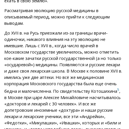
ехать в свою землю».
Рассматривая эволюцию русской медицины в
описываемый период, можно прийти к следующим
выводам.
До XVII в. на Русь приезжали из-за границы врачи-
одиночки, никакого влияния на эту эволюцию не
имевшие. Лишь с XVII в., когда число врачей в
Московском государстве увеличилось, можно отметить
кое-какие зачатки русской государственной (а но только
«осударевой») медицины. Появляются и русские лекари
и даже своя лекарская школа. В Москве к половине XVII в.
имелись уже две аптеки. Но всё же медицинская
корпорация Московского государства была еще очень
5
бедна и малочисленна. По свидетельству Котошихина
,
в Москве при царе Алексее Михайловиче насчитывалось
«докторов и лекарей с 30 человек». И все же
допетровские иноземные «дохтура» и наши русские
лекари и лекарские ученики, все эти «Андрейки»,
«Федотки», «Микулашки», «Ивашки», которых и «били и