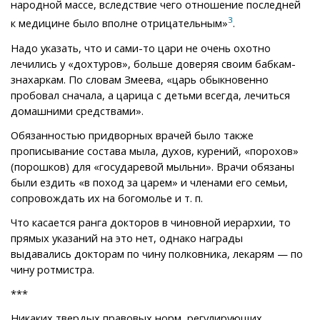
народной массе, вследствие чего отношение последней
3
к медицине было вполне отрицательным»
.
Надо указать, что и сами-то цари не очень охотно
лечились у «дохтуров», больше доверяя своим бабкам-
знахаркам. По словам Змеева, «царь обыкновенно
пробовал сначала, а царица с детьми всегда, лечиться
домашними средствами».
Обязанностью придворных врачей было также
прописывание состава мыла, духов, курений, «порохов»
(порошков) для «государевой мыльни». Врачи обязаны
были ездить «в поход за царем» и членами его семьи,
сопровождать их на богомолье и т. п.
Что касается ранга докторов в чиновной иерархии, то
прямых указаний на это нет, однако награды
выдавались докторам по чину полковника, лекарям — по
чину ротмистра.
***
Никаких твердых правовых норм, регулирующих