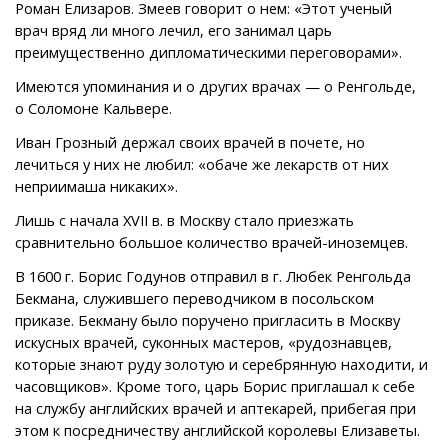
Роман Елизаров. Змеев говорит о нем: «Этот ученый
врач вряд ли много лечил, его занимал царь
преимущественно дипломатическими переговорами».
Имеются упоминания и о других врачах — о Ренгольде,
о Соломоне Кальвере.
Иван Грозный держал своих врачей в почете, но
лечиться у них не любил: «обаче же лекарств от них
неприимаша никаких».
Лишь с начала XVII в. в Москву стало приезжать
сравнительно большое количество врачей-иноземцев.
В 1600 г. Борис Годунов отправил в г. Любек Ренгольда
Бекмана, служившего переводчиком в посольском
приказе. Бекману было поручено пригласить в Москву
искусных врачей, суконных мастеров, «рудознавцев,
которые знают руду золотую и серебрянную находити, и
часовщиков». Кроме того, царь Борис приглашал к себе
на службу английских врачей и аптекарей, прибегая при
этом к посредничеству английской королевы Елизаветы.