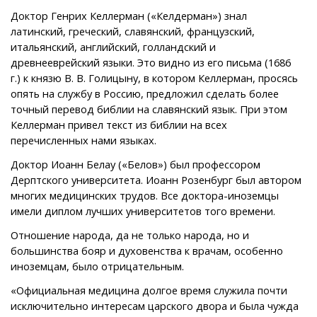
Доктор Генрих Келлерман («Келдерман») знал
латинский, греческий, славянский, французский,
итальянский, английский, голландский и
древнееврейский языки. Это видно из его письма (1686
г.) к князю В. В. Голицыну, в котором Келлерман, просясь
опять на службу в Россию, предложил сделать более
точный перевод библии на славянский язык. При этом
Келлерман привел текст из библии на всех
перечисленных нами языках.
Доктор Иоанн Белау («Белов») был профессором
Дерптского университета. Иоанн Розенбург был автором
многих медицинских трудов. Все доктора-иноземцы
имели диплом лучших университетов того времени.
Отношение народа, да не только народа, но и
большинства бояр и духовенства к врачам, особенно
иноземцам, было отрицательным.
«Официальная медицина долгое время служила почти
исключительно интересам царского двора и была чужда