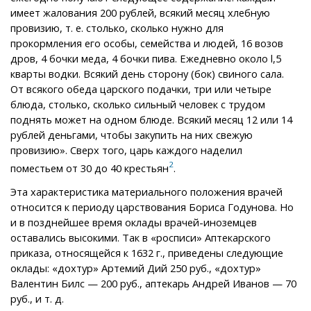
имеет жалования 200 рублей, всякий месяц хлебную
провизию, т. е. столько, сколько нужно для
прокормления его особы, семейства и людей, 16 возов
дров, 4 бочки меда, 4 бочки пива. Ежедневно около l,5
кварты водки. Всякий день сторону (бок) свиного сала.
От всякого обеда царского подачки, три или четыре
блюда, столько, сколько сильный человек с трудом
поднять может на одном блюде. Всякий месяц 12 или 14
рублей деньгами, чтобы закупить на них свежую
провизию». Сверх того, царь каждого наделил
2
поместьем от 30 до 40 крестьян
.
Эта характеристика материального положения врачей
относится к периоду царствования Бориса Годунова. Но
и в позднейшее время оклады врачей-иноземцев
оставались высокими. Так в «росписи» Аптекарского
приказа, относящейся к 1632 г., приведены следующие
оклады: «дохтур» Артемий Дий 250 руб., «дохтур»
Валентин Билс — 200 руб., аптекарь Андрей Иванов — 70
руб., и т. д.