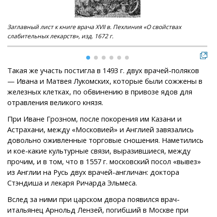
Заглавный лист к книге врача XVII в. Пехлиния «О свойствах
Кро
слабительных лекарств», изд. 1672 г.
Такая же участь постигла в 1493 г. двух врачей-поляков
— Ивана и Матвея Лукомских, которые были сожжены в
железных клетках, по обвинению в привозе ядов для
отравления великого князя.
При Иване Грозном, после покорения им Казани и
Астрахани, между «Московией» и Англией завязались
довольно оживленные торговые сношения. Наметились
и кое-какие культурные связи, выразившиеся, между
прочим, и в том, что в 1557 г. московский посол «вывез»
из Англии на Русь двух врачей-англичан: доктора
Стэндиша и лекаря Ричарда Эльмеса.
Вслед за ними при царском двора появился врач-
итальянец Арнольд Лензей, погибший в Москве при