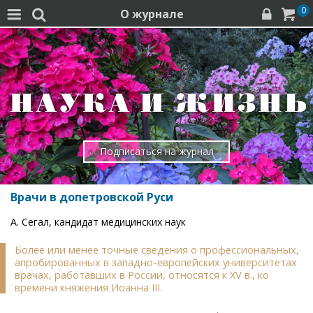
0
О журнале




Подписаться на журнал
Врачи в допетровской Руси
А. Сегал, кандидат медицинских наук
Более или менее точные сведения о профессиональных,
апробированных в западно-европейских университетах
врачах, работавших в России, относятся к XV в., ко
времени княжения Иоанна III.