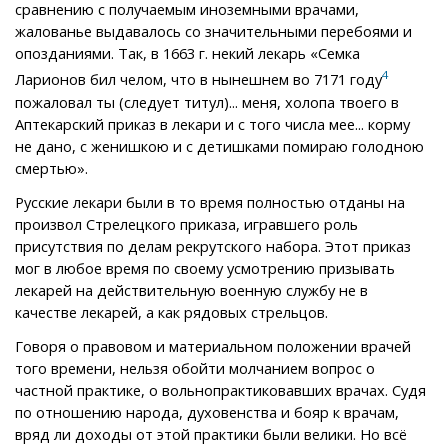
сравнению с получаемым иноземными врачами,
жалованье выдавалось со значительными перебоями и
опозданиями. Так, в 1663 г. некий лекарь «Семка
4
Ларионов бил челом, что в нынешнем во 7171 году
пожаловал ты (следует титул)... меня, холопа твоего в
Аптекарский приказ в лекари и с того числа мее... корму
не дано, с женишкою и с детишками помираю голодною
смертью».
Русские лекари были в то время полностью отданы на
произвол Стрелецкого приказа, игравшего роль
присутствия по делам рекрутского набора. Этот приказ
мог в любое время по своему усмотрению призывать
лекарей на действительную военную службу не в
качестве лекарей, а как рядовых стрельцов.
Говоря о правовом и материальном положении врачей
того времени, нельзя обойти молчанием вопрос о
частной практике, о вольнопрактиковавших врачах. Судя
по отношению народа, духовенства и бояр к врачам,
вряд ли доходы от этой практики были велики. Но всё