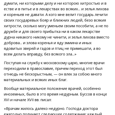
думати, ни которыми делу и ни которою хитростью и в
естве и в питье и в лекарствах во всяких... и зелья лихова
и кореньев не давати. А кого мне велит государь лечити
своих государевых бояр и ближних людей, безо всякия
хитрости, сколько могу уменьем своим пособити, а не по
дружбе и для своего прибытка ни в каком лекарстве
дурна никакого никому не чинити, и зелья лихова вместо
доброва... и злова коренья и яду змиина и иных
ядовитых зверей и гадов и птиц не примешати, а во
всем делать вправду, без всякого зла...»
Поступая на службу к московскому царю, многие врачи
переходили в православие, причем переход этот был
отнюдь не бескорыстным, — он влек за собою много
материальных и всяких иных благ.
Вообще материальное положение врачей, особенно
иноземных, было в это время недурным. Буссов в конце
XVI и начале XVII вв. писал:
«Врачам жилось далеко недурно. Господа доктора
ежегодно получают следующее содержание: каждый