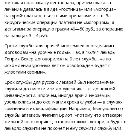
же такая практика существовала, причем плата за
лечение давалась в виде «гостинца» или «могорца»
натурой: платьем, съестными припасами и т. п. За
хирургические операции платили не «могорцом», а
деньгами: за операцию грыжи 40—50 руб., за операцию
на пальцах 3—4 руб.
Сроки службы для врачей-иноземцев определялись
договорам «на урочные годы». Так, в 1679 г. лекарь
Генрих Бекер договорился на 9 лет службы, «а по
исхождении урочных лет он освобожден будет с
животами своими».
Срок службы для русских лекарей был неограничен:
служили до смерти или до «увечья», т. е. до полной
инвалидности. Впрочем, иногда врачи-иноземцы
увольнялись и до окончания срока службы — в случаях
сомнения в их квалификации. Например, был уволен со
службы аптекарь Филипп Бриот, «потому что аптекари
жильной не отворяют, отворяют жилы лекари, а будет в
лекарях служити не похочет и ему служити службу или