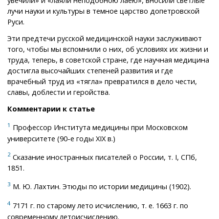
увечили» и «лаяли неподобною лаею», вносили светлые
лучи науки и культуры в темное царство допетровской
Руси.
Эти предтечи русской медицинской науки заслуживают
того, чтобы мы вспомнили о них, об условиях их жизни и
труда, теперь, в советской стране, где научная медицина
достигла высочайших степеней развития и где
врачебный труд из «тягла» превратился в дело чести,
славы, доблести и геройства.
Комментарии к статье
1
Профессор Института медицины при Московском
университете (90-е годы XIX в.)
2
Сказание иностранных писателей о России, т. I, СПб,
1851.
3
М. Ю. Лахтин. Этюды по истории медицины (1902).
4
7171 г. по старому лето исчислению, т. е. 1663 г. по
современному летоисчислению.