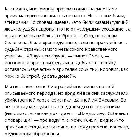
Как видно, иноземным врачам в описываемое нами
время материально жилось не плохо. Но кто они были,
эти врачи? По словам Змеева, «это были казаки (гулячий
люд-голудьба) Европы. Но не от «силушки» уходящие… а
остатки, меньший люд, отбросы…». Они, по словам
Соловьева, были «равнодушные, если не враждебные к
судьбам страны, самого невысокого нравственного
уровня»… «В лучшем случае, — пишет Змеев, —
иноземный врач, приходя лишь добывать копейку,
оставаясь безучастным зрителем событий, норовил, как
можно быстрей, удрать домой».
Мы не знаем точно биографий иноземных врачей
описываемого периода, но вряд ли все они заслуживали
убийственной характеристики, данной им Змеевым. Во
всяком случае, судя по дошедшим до нас сведениям
(например, «скаска» дохтуров — «Виндилинус Сибилист
с товарищи» — про воду, т. с. мочу, 1645 г.) видно, что
врачи-иноземцы достаточно, по тому времени, конечно,
медицински образованы.