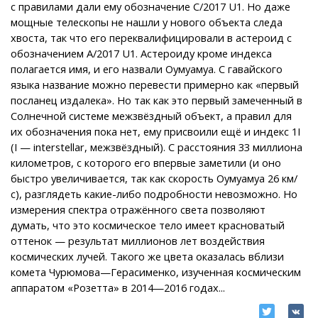
с правилами дали ему обозначение C/2017 U1. Но даже
мощные телескопы не нашли у нового объекта следа
хвоста, так что его переквалифицировали в астероид с
обозначением А/2017 U1. Астероиду кроме индекса
полагается имя, и его назвали Оумуамуа. С гавайского
языка название можно перевести примерно как «первый
посланец издалека». Но так как это первый замеченный в
Солнечной системе межзвёздный объект, а правил для
их обозначения пока нет, ему присвоили ещё и индекс 1I
(I — interstellar, межзвёздный). С расстояния 33 миллиона
километров, с которого его впервые заметили (и оно
быстро увеличивается, так как скорость Оумуамуа 26 км/
с), разглядеть какие-либо подробности невозможно. Но
измерения спектра отражённого света позволяют
думать, что это космическое тело имеет красноватый
оттенок — результат миллионов лет воздействия
космических лучей. Такого же цвета оказалась вблизи
комета Чурюмова—Герасименко, изученная космическим
аппаратом «Розетта» в 2014—2016 годах...