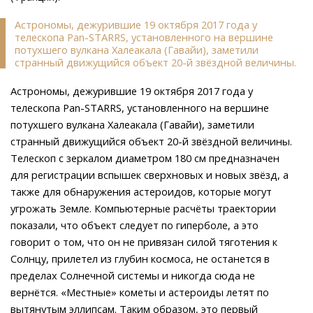
Астрономы, дежурившие 19 октября 2017 года у
телескопа Pan-STARRS, установленного на вершине
потухшего вулкана Халеакала (Гавайи), заметили
странный движущийся объект 20-й звёздной величины.
Астрономы, дежурившие 19 октября 2017 года у
телескопа Pan-STARRS, установленного на вершине
потухшего вулкана Халеакала (Гавайи), заметили
странный движущийся объект 20-й звёздной величины.
Телескоп с зеркалом диаметром 180 см предназначен
для регистрации вспышек сверхновых и новых звёзд, а
также для обнаружения астероидов, которые могут
угрожать Земле. Компьютерные расчёты траектории
показали, что объект следует по гиперболе, а это
говорит о том, что он не привязан силой тяготения к
Солнцу, прилетел из глубин космоса, не останется в
пределах Солнечной системы и никогда сюда не
вернётся. «Местные» кометы и астероиды летят по
вытянутым эллипсам. Таким образом, это первый