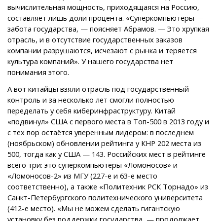
вычислительная мощность, приходящаяся на Россию,
составляет лишь доли процента. «Суперкомпьютеры —
забота государства, — поясняет Абрамов. — Это хрупкая
отрасль, и в отсутствие государственных заказов
компании разрушаются, исчезают с рынка и теряется
культура компаний». У нашего государства нет
понимания этого.
А вот китайцы взяли отрасль под государственный
контроль и за несколько лет смогли полностью
переделать у себя киберинфраструктуру. Китай
«подвинул» США с первого места в Топ-500 в 2013 году и
с тех пор остаётся уверенным лидером: в последнем
(ноябрьском) обновлении рейтинга у КНР 202 места из
500, тогда как у США — 143. Российских мест в рейтинге
всего три: это суперкомпьютеры «Ломоносов» и
«Ломоносов-2» из МГУ (227-е и 63-е место
соответственно), а также «Политехник РСК Торнадо» из
Санкт-Петербургского политехнического университета
(412-е место). «Мы не можем сделать гигантскую
установку без поддержки государства, — продолжает