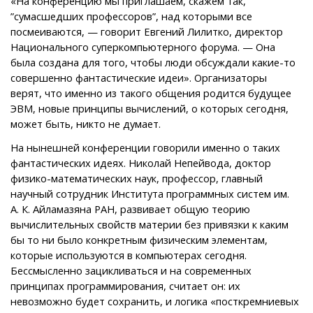
«На конференцию мы приглашаем, скажем так,
”сумасшедших профессоров”, над которыми все
посмеиваются, — говорит Евгений Лилитко, директор
Национального cуперкомпьютерного форума. — Она
была создана для того, чтобы люди обсуждали какие-то
совершенно фантастические идеи». Организаторы
верят, что именно из такого общения родится будущее
ЭВМ, новые принципы вычислений, о которых сегодня,
может быть, никто не думает.
На нынешней конференции говорили именно о таких
фантастических идеях. Николай Непейвода, доктор
физико-математических наук, профессор, главный
научный сотрудник Института программных систем им.
А. К. Айламазяна РАН, развивает общую теорию
вычислительных свойств материи без привязки к каким
бы то ни было конкретным физическим элементам,
которые используются в компьютерах сегодня.
Бессмысленно зацикливаться и на современных
принципах программирования, считает он: их
невозможно будет сохранить, и логика «посткремниевых