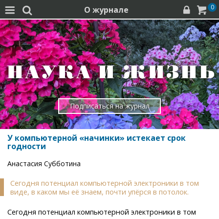
0
О журнале




Подписаться на журнал
У компьютерной «начинки» истекает срок
годности
Анастасия Субботина
Сегодня потенциал компьютерной электроники в том
виде, в каком мы её знаем, почти упёрся в потолок.
Сегодня потенциал компьютерной электроники в том