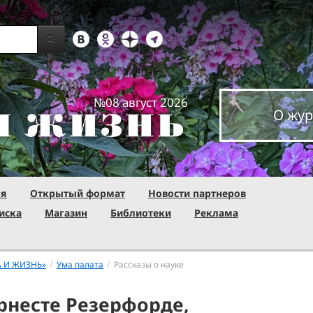
№08 август 2026
О жур
ня
Открытый формат
Новости партнеров
иска
Магазин
Библиотеки
Реклама
/
/
А И ЖИЗНЬ»
Ума палата
Рассказы о науке
Эрнесте Резерфорде,