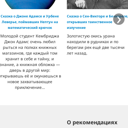
›
Сказка о Джоне Адамсе и Урбене
Сказка о Сен-Викторе и Беккереле
Леверье, поймавших Нептун на
открывших таинственное
математический крючок
излучение
Молодой студент Кембриджа
Золотистую окись урана
Джон Адамс очень любил
находили в рудниках и по
рыться на полках книжных
берегам рек ещё две тысячи
магазинов, где каждый том
лет назад.
хранит в себе и тайну, и
знание, а книжная обложка —
дверь в другой мир:
открываешь её и окунаешься в
новое захватывающее
приключение…
О рекомендациях