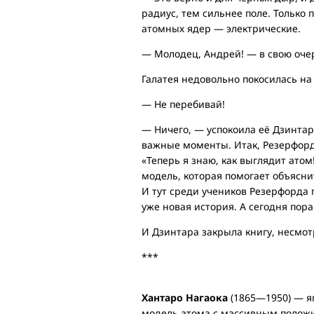
радиус, тем сильнее поле. Только 
атомных ядер — электрические.
— Молодец, Андрей! — в свою оче
Галатея недовольно покосилась на
— Не перебивай!
— Ничего, — успокоила её Дзинтар
важные моменты. Итак, Резерфорд
«Теперь я знаю, как выглядит атом
модель, которая помогает объясн
И тут среди учеников Резерфорда п
уже новая история. А сегодня пора
И Дзинтара закрыла книгу, несмот
***
Хантаро Нагаока
(1865—1950) — я
модель атома с массивным полож