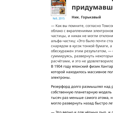
придумавш
Ник. Горькавый
№9, 2015
— Как вы помните, согласно Томс
облако с вкраплениями электронов
частицы, и никак не могли отклон
альфа-частиц: «Это было почти ст
снарядом в кусок тонкой бумаги, а
обескуражен этим результатом, — 
суммируясь, развернуть некоторые
расчётами, и это не удовлетворил
В 1904 году японский физик Ханта
которой находилось массивное пол
электроны.
Резерфорд долго размышлял над ре
собственную планетарную модель 
тысяч раз меньше самого атома, н
могло развернуть назад быстро л
— Это верно и для чёрных дыр, и