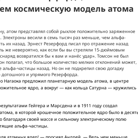
ем космическую модель атома
ону, атом представлял собой рыхлое положительно заряженное
. Электроны весили в семь тысяч раз меньше, чем альфа-
ить их назад. Эрнест Резерфорд писал про отражение назад
оль же невероятно, как если бы вы стреляли 15-дюймовым
 снаряд возвратился бы к вам и нанёс удар». Томсон не был
он полагал, что большое количество мелких отклонений может,
 альфа-частицы назад. Но он не подкрепил свою догадку
о дотошного и упрямого Резерфорда.
ро Нагаока предложил планетарную модель атома, в центре
ожительное ядро, а вокруг — как кольца Сатурна — кружились
зультатами Гейгера и Марсдена и в 1911 году создал
атома, в которой крошечное положительное ядро было в десят
о благодаря своей массе и сильному электрическому полю
етящие альфа-частицы.
 для атомных ядер! — просиял Андрей. — Ведь чем меньше