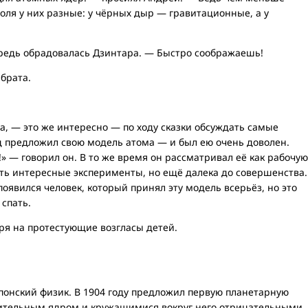
поля у них разные: у чёрных дыр — гравитационные, а у
редь обрадовалась Дзинтара. — Быстро соображаешь!
 брата.
а, — это же интересно — по ходу сказки обсуждать самые
 предложил свою модель атома — и был ею очень доволен.
!» — говорил он. В то же время он рассматривал её как рабочую
ить интересные эксперименты, но ещё далека до совершенства.
оявился человек, который принял эту модель всерьёз, но это
 спать.
ря на протестующие возгласы детей.
понский физик. В 1904 году предложил первую планетарную
ительным ядром и кружащимися вокруг него отрицательными