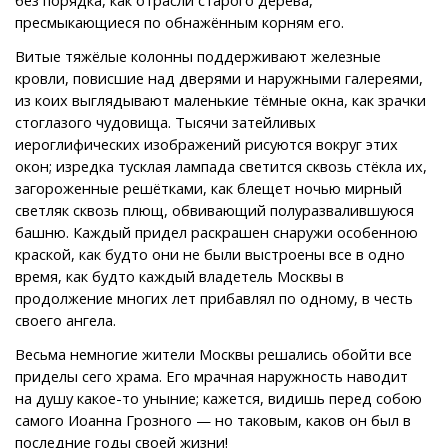
пресмыкающиеся по обнажённым корням его.
Витые тяжёлые колонны поддерживают железные
кровли, повисшие над дверями и наружными галереями,
из коих выглядывают маленькие тёмные окна, как зрачки
стоглазого чудовища. Тысячи затейливых
иероглифических изображений рисуются вокруг этих
окон; изредка тусклая лампада светится сквозь стёкла их,
загороженные решётками, как блещет ночью мирный
светляк сквозь плющ, обвивающий полуразвалившуюся
башню. Каждый придел раскрашен снаружи особенною
краской, как будто они не были выстроены все в одно
время, как будто каждый владетель Москвы в
продолжение многих лет прибавлял по одному, в честь
своего ангела.
Весьма немногие жители Москвы решались обойти все
приделы сего храма. Его мрачная наружность наводит
на душу какое-то уныние; кажется, видишь перед собою
самого Иоанна Грозного — но таковым, каков он был в
последние годы своей жизни!