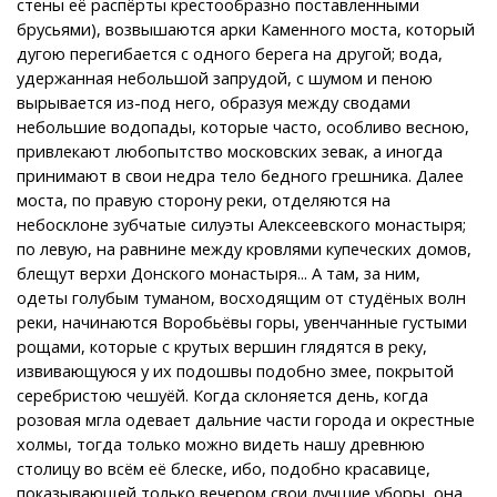
стены её распёрты крестообразно поставленными
брусьями), возвышаются арки Каменного моста, который
дугою перегибается с одного берега на другой; вода,
удержанная небольшой запрудой, с шумом и пеною
вырывается из-под него, образуя между сводами
небольшие водопады, которые часто, особливо весною,
привлекают любопытство московских зевак, а иногда
принимают в свои недра тело бедного грешника. Далее
моста, по правую сторону реки, отделяются на
небосклоне зубчатые силуэты Алексеевского монастыря;
по левую, на равнине между кровлями купеческих домов,
блещут верхи Донского монастыря... А там, за ним,
одеты голубым туманом, восходящим от студёных волн
реки, начинаются Воробьёвы горы, увенчанные густыми
рощами, которые с крутых вершин глядятся в реку,
извивающуюся у их подошвы подобно змее, покрытой
серебристою чешуёй. Когда склоняется день, когда
розовая мгла одевает дальние части города и окрестные
холмы, тогда только можно видеть нашу древнюю
столицу во всём её блеске, ибо, подобно красавице,
показывающей только вечером свои лучшие уборы, она