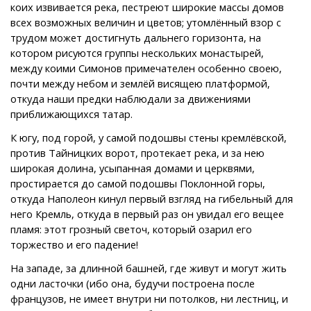
коих извивается река, пестреют широкие массы домов
всех возможных величин и цветов; утомлённый взор с
трудом может достигнуть дальнего горизонта, на
котором рисуются группы нескольких монастырей,
между коими Симонов примечателен особенно своею,
почти между небом и землёй висящею платформой,
откуда наши предки наблюдали за движениями
приближающихся татар.
К югу, под горой, у самой подошвы стены кремлёвской,
против Тайницких ворот, протекает река, и за нею
широкая долина, усыпанная домами и церквями,
простирается до самой подошвы Поклонной горы,
откуда Наполеон кинул первый взгляд на гибельный для
него Кремль, откуда в первый раз он увидал его вещее
пламя: этот грозный светоч, который озарил его
торжество и его падение!
На западе, за длинной башней, где живут и могут жить
одни ласточки (ибо она, будучи построена после
французов, не имеет внутри ни потолков, ни лестниц, и