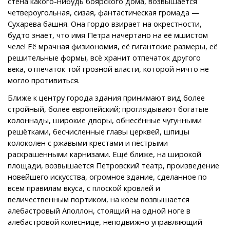
стена какого-нибудь боярского дома, возвышается
четвероугольная, сизая, фантастическая громада —
Сухарева башня. Она гордо взирает на окрестности,
будто знает, что имя Петра начертано на её мшистом
челе! Её мрачная физиономия, её гигантские размеры, её
решительные формы, всё хранит отпечаток другого
века, отпечаток той грозной власти, которой ничто не
могло противиться.
Ближе к центру города здания принимают вид более
стройный, более европейский; проглядывают богатые
колоннады, широкие дворы, обнесённые чугунными
решётками, бесчисленные главы церквей, шпицы
колоколен с ржавыми крестами и пёстрыми
раскрашенными карнизами. Ещё ближе, на широкой
площади, возвышается Петровский театр, произведение
новейшего искусства, огромное здание, сделанное по
всем правилам вкуса, с плоской кровлей и
величественным портиком, на коем возвышается
алебастровый Аполлон, стоящий на одной ноге в
алебастровой колеснице, неподвижно управляющий