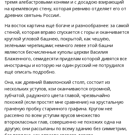
тремя алебастровыми конями и с досадою взирающий
на кремлёвскую стену, которая ревниво отделяет его от
древних святынь России!..
На восток картина ещё богаче и разнообразнее: за самой
стеной, которая вправо спускается с горы и оканчивается
круглой угловой башнею, покрытой, как чешуёю,
зелёными черепицами; немного левее этой башни
являются бесчисленные куполы церкви Василия
Блаженного, семидесяти приделам которой дивятся все
иностранцы и которую ни один русский не потрудился
ещё описать подробно.
Она, как древний Вавилонский столп, состоит из
нескольких уступов, кои оканчиваются огромной,
зубчатой, радужного цвета главой, чрезвычайно
похожей (если простят мне сравнение) на хрустальную
гранёную пробку старинного графина. Кругом неё
рассеяно по всем уступам ярусов множество
второклассных глав, совершенно не похожих одна на
другую; они рассыпаны по всему зданию без симметрии,
без порядка, как отрасли старого дерева,