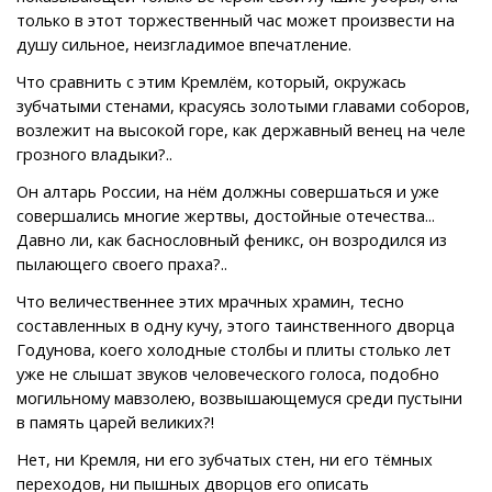
только в этот торжественный час может произвести на
душу сильное, неизгладимое впечатление.
Что сравнить с этим Кремлём, который, окружась
зубчатыми стенами, красуясь золотыми главами соборов,
возлежит на высокой горе, как державный венец на челе
грозного владыки?..
Он алтарь России, на нём должны совершаться и уже
совершались многие жертвы, достойные отечества...
Давно ли, как баснословный феникс, он возродился из
пылающего своего праха?..
Что величественнее этих мрачных храмин, тесно
составленных в одну кучу, этого таинственного дворца
Годунова, коего холодные столбы и плиты столько лет
уже не слышат звуков человеческого голоса, подобно
могильному мавзолею, возвышающемуся среди пустыни
в память царей великих?!
Нет, ни Кремля, ни его зубчатых стен, ни его тёмных
переходов, ни пышных дворцов его описать