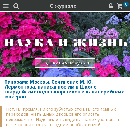
0
О журнале




Подписаться на журнал
Панорама Москвы. Сочинение М. Ю.
Лермонтова, написанное им в Школе
гвардейских подпрапорщиков и кавалерийских
юнкеров
Нет, ни Кремля, ни его зубчатых стен, ни его тёмных
переходов, ни пышных дворцов его описать
невозможно... Надо видеть, видеть... надо чувствовать
всё, что они говорят сердцу и воображению!..