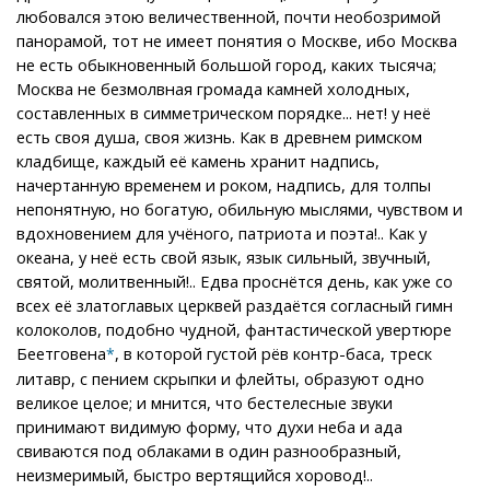
любовался этою величественной, почти необозримой
панорамой, тот не имеет понятия о Москве, ибо Москва
не есть обыкновенный большой город, каких тысяча;
Москва не безмолвная громада камней холодных,
составленных в симметрическом порядке... нет! у неё
есть своя душа, своя жизнь. Как в древнем римском
кладбище, каждый её камень хранит надпись,
начертанную временем и роком, надпись, для толпы
непонятную, но богатую, обильную мыслями, чувством и
вдохновением для учёного, патриота и поэта!.. Как у
океана, у неё есть свой язык, язык сильный, звучный,
святой, молитвенный!.. Едва проснётся день, как уже со
всех её златоглавых церквей раздаётся согласный гимн
колоколов, подобно чудной, фантастической увертюре
Беетговена
, в которой густой рёв контр-баса, треск
*
литавр, с пением скрыпки и флейты, образуют одно
великое целое; и мнится, что бестелесные звуки
принимают видимую форму, что духи неба и ада
свиваются под облаками в один разнообразный,
неизмеримый, быстро вертящийся хоровод!..