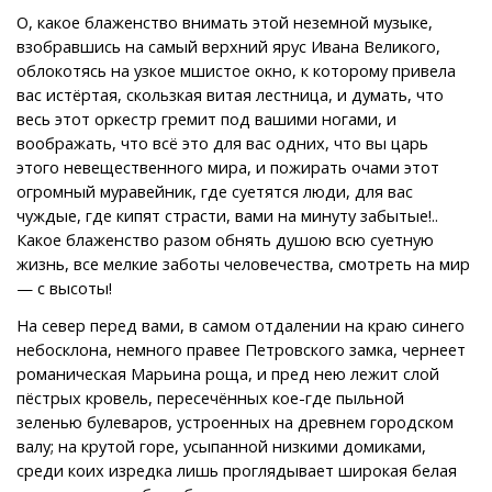
О, какое блаженство внимать этой неземной музыке,
взобравшись на самый верхний ярус Ивана Великого,
облокотясь на узкое мшистое окно, к которому привела
вас истёртая, скользкая витая лестница, и думать, что
весь этот оркестр гремит под вашими ногами, и
воображать, что всё это для вас одних, что вы царь
этого невещественного мира, и пожирать очами этот
огромный муравейник, где суетятся люди, для вас
чуждые, где кипят страсти, вами на минуту забытые!..
Какое блаженство разом обнять душою всю суетную
жизнь, все мелкие заботы человечества, смотреть на мир
— с высоты!
На север перед вами, в самом отдалении на краю синего
небосклона, немного правее Петровского замка, чернеет
романическая Марьина роща, и пред нею лежит слой
пёстрых кровель, пересечённых кое-где пыльной
зеленью булеваров, устроенных на древнем городском
валу; на крутой горе, усыпанной низкими домиками,
среди коих изредка лишь проглядывает широкая белая