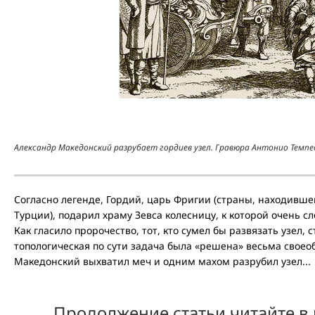
Александр Македонский разрубает гордиев узел. Гравюра Антонио Темпес
Согласно легенде, Гордий, царь Фригии (страны, находивш
Турции), подарил храму Зевса колесницу, к которой очень 
Как гласило пророчество, тот, кто сумел бы развязать узел,
топологическая по сути задача была «решена» весьма свое
Македонский выхватил меч и одним махом разрубил узел...
Продолжение статьи читайте в