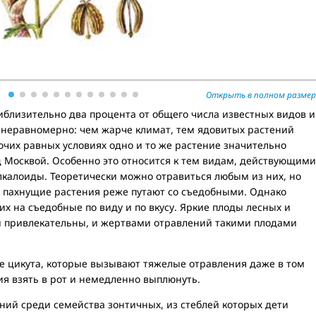
Открыть в полном размер
иблизительно два процента от общего числа известных видов и
неравномерно: чем жарче климат, тем ядовитых растений
очих равных условиях одно и то же растение значительно
д Москвой. Особенно это относится к тем видам, действующими
лкалоиды. Теоретически можно отравиться любым из них, но
о пахнущие растения реже путают со съедобными. Однако
их на съедобные по виду и по вкусу. Яркие плоды лесных и
й привлекательны, и жертвами отравлений такими плодами
же цикута, которые вызывают тяжелые отравления даже в том
ния взять в рот и немедленно выплюнуть.
ний среди семейства зонтичных, из стеблей которых дети