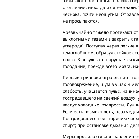
забывают простейшие правила обр
отоплении, никогда их и не знали.
чеснока, почти неощутим. Отравл
не просыпаются.
Чрезвычайно тяжело протекают от
выхлопными газами в закрытых гар
углерода). Поступая через легкие 
гемоглобином, образуя стойкое со
долго. В результате нарушается к
голодание, прежде всего мозга, на
Первые признаки отравления - го
головокружение, шум в ушах и мел
слабость, учащается пульс, начин
пострадавшего на свежий воздух, у
кладут холодные компрессы. Лучш
Если есть возможность, незамедли
Пострадавшего поят горячим чаем
спирт; при остановке дыхания дел
Меры профилактики отравления оч