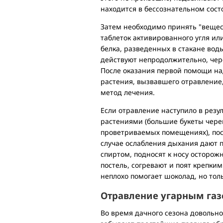
находится в бессознательном сост
Затем необходимо принять "вещес
таблеток активированного угля ил
белка, разведенных в стакане воды
действуют непродолжительно, чере
После оказания первой помощи над
растения, вызвавшего отравление,
метод лечения.
Если отравление наступило в рез
растениями (большие букеты черем
проветриваемых помещениях), пос
случае ослабления дыхания дают
спиртом, подносят к носу осторож
постель, согревают и поят крепким
неплохо помогает шоколад, но толь
Отравление угарным га
Во время дачного сезона довольно