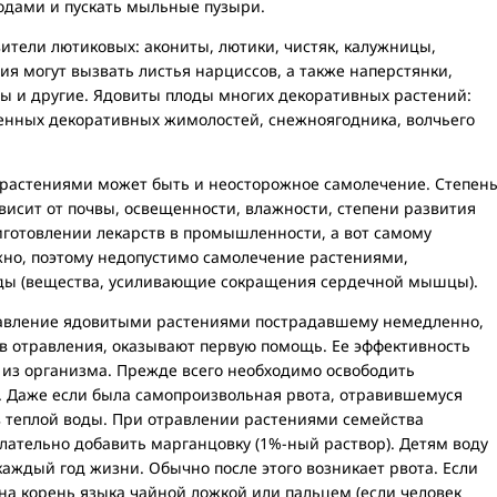
годами и пускать мыльные пузыри.
ители лютиковых: акониты, лютики, чистяк, калужницы,
я могут вызвать листья нарциссов, а также наперстянки,
сы и другие. Ядовиты плоды многих декоративных растений:
енных декоративных жимолостей, снежноягодника, волчьего
растениями может быть и неосторожное самолечение. Степен
ависит от почвы, освещенности, влажности, степени развития
иготовлении лекарств в промышленности, а вот самому
но, поэтому недопустимо самолечение растениями,
ы (вещества, усиливающие сокращения сердечной мышцы).
равление ядовитыми растениями пострадавшему немедленно,
в отравления, оказывают первую помощь. Ее эффективность
 из организма. Прежде всего необходимо освободить
. Даже если была самопроизвольная рвота, отравившемуся
в теплой воды. При отравлении растениями семейства
лательно добавить марганцовку (1%-ный раствор). Детям воду
каждый год жизни. Обычно после этого возникает рвота. Если
на корень языка чайной ложкой или пальцем (если человек