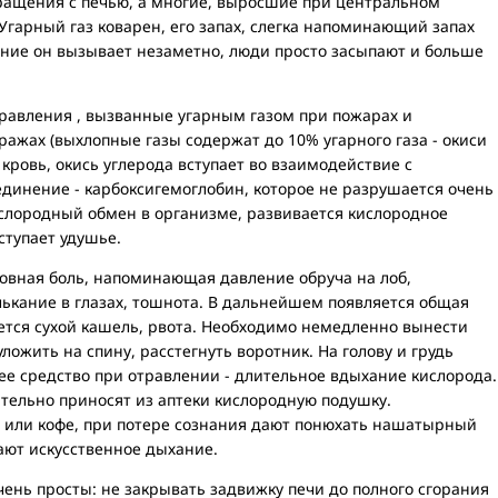
ащения с печью, а многие, выросшие при центральном
 Угарный газ коварен, его запах, слегка напоминающий запах
ение он вызывает незаметно, люди просто засыпают и больше
равления , вызванные угарным газом при пожарах и
ажах (выхлопные газы содержат до 10% угарного газа - окиси
в кровь, окись углерода вступает во взаимодействие с
единение - карбоксигемоглобин, которое не разрушается очень
ислородный обмен в организме, развивается кислородное
ступает удушье.
ловная боль, напоминающая давление обруча на лоб,
ькание в глазах, тошнота. В дальнейшем появляется общая
ается сухой кашель, рвота. Необходимо немедленно вынести
ложить на спину, расстегнуть воротник. На голову и грудь
ее средство при отравлении - длительное вдыхание кислорода.
тельно приносят из аптеки кислородную подушку.
 или кофе, при потере сознания дают понюхать нашатырный
ают искусственное дыхание.
ень просты: не закрывать задвижку печи до полного сгорания