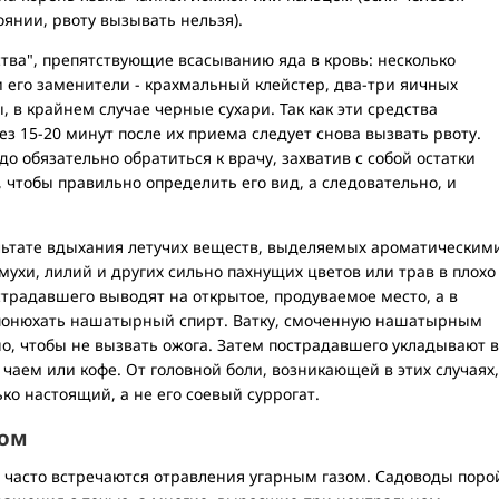
оянии, рвоту вызывать нельзя).
тва", препятствующие всасыванию яда в кровь: несколько
и его заменители - крахмальный клейстер, два-три яичных
, в крайнем случае черные сухари. Так как эти средства
з 15-20 минут после их приема следует снова вызвать рвоту.
о обязательно обратиться к врачу, захватив с собой остатки
 чтобы правильно определить его вид, а следовательно, и
ультате вдыхания летучих веществ, выделяемых ароматическим
ухи, лилий и других сильно пахнущих цветов или трав в плохо
традавшего выводят на открытое, продуваемое место, а в
 понюхать нашатырный спирт. Ватку, смоченную нашатырным
но, чтобы не вызвать ожога. Затем пострадавшего укладывают в
 чаем или кофе. От головной боли, возникающей в этих случаях,
ко настоящий, а не его соевый суррогат.
зом
 часто встречаются отравления угарным газом. Садоводы поро