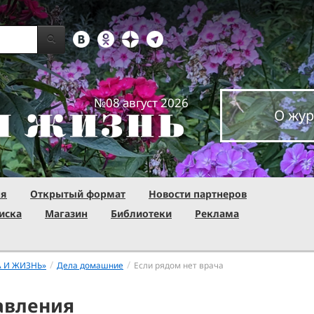
№08 август 2026
О жур
ня
Открытый формат
Новости партнеров
иска
Магазин
Библиотеки
Реклама
/
/
А И ЖИЗНЬ»
Дела домашние
Если рядом нет врача
авления