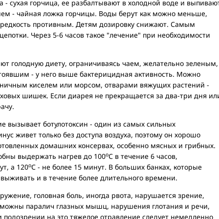
а - сухая горчица, ее разбалтывают в холодной воде и выпиваю
ием - чайная ложка горчицы. Воды берут как можно меньше,
а редкость противным. Детям дозировку снижают. Самым
епотки. Через 5-6 часов такое "лечение" при необходимости
т голодную диету, ограничиваясь чаем, желательно зеленым,
тоявшим - у него выше бактерицидная активность. Можно
рничным киселем или морсом, отварами вяжущих растений -
льховых шишек. Если диарея не прекращается за два-три дня ил
ачу.
е вызывает ботулотоксин - один из самых сильных
нус живет только без доступа воздуха, поэтому он хорошо
готовленных домашних консервах, особенно мясных и грибных.
о
обны выдержать нагрев до 100
С в течение 6 часов,
о
ут, а 120
С - не более 15 минут. В больших банках, которые
 выживать и в течение более длительного времени.
ружение, головная боль, иногда рвота, нарушается зрение,
озможны паралич глазных мышц, нарушения глотания и речи,
При подозрении на это тяжелое отравление следует немедленно