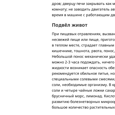
дров; дверцу печи закрывать как 
комнату; не заводить двигатель а
время в машине с работающим дв
Подвёл живот
При пищевых отравлениях, вызва
несвежей пище или пище, пригото
в теплом месте, страдает главным
кишечнике, тошнота, рвота, понос
Небольшой понос механически уда
можно 2-3 часа подождать, ничег
жидкости возникает опасность об
рекомендуется обильное питье, но 
специальными солевыми смесями,
соли, необходимые организму. В 
соли и четыре чайные ложки саха
брусничный морс, лимонад. Кислот
развитию болезнетворных микроор
большое количество растительны