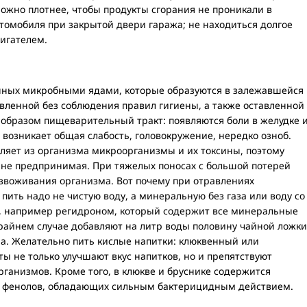
можно плотнее, чтобы продукты сгорания не проникали в
втомобиля при закрытой двери гаража; не находиться долгое
игателем.
нных микробными ядами, которые образуются в залежавшейся
вленной без соблюдения правил гигиены, а также оставленной
 образом пищеварительный тракт: появляются боли в желудке 
, возникает общая слабость, головокружение, нередко озноб.
ляет из организма микроорганизмы и их токсины, поэтому
о не предпринимая. При тяжелых поносах с большой потерей
езвоживания организма. Вот почему при отравлениях
пить надо не чистую воду, а минеральную без газа или воду со
 например регидроном, который содержит все минеральные
крайнем случае добавляют на литр воды половину чайной ложки
ра. Желательно пить кислые напитки: клюквенный или
ы не только улучшают вкус напитков, но и препятствуют
ганизмов. Кроме того, в клюкве и бруснике содержится
х фенолов, обладающих сильным бактерицидным действием.