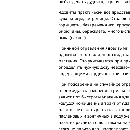
любят делать дудочки, стрелять я
Ядовиты практически все представ
купальницы, ветреницы. Отравлени
горицветы, безвременники, кроку
бирючины, бересклета, многочисл
лыка (дафны).
Причиной отравления ядовитыми 
ядовитости того или иного вида з
растения. Это учитывается при пр
определить нужную дозу невозмож
содержащими сердечные гликозид
При подозрении на случайное от
не дожидаясь появления признако
зависит от быстроты удаления яда
желудочно-кишечный тракт от яда
дают выпить четыре-пять стакано
пасленовых и зонтичных в воду же
дают из расчета по полстакана на 
этого не произошло, надавливают 