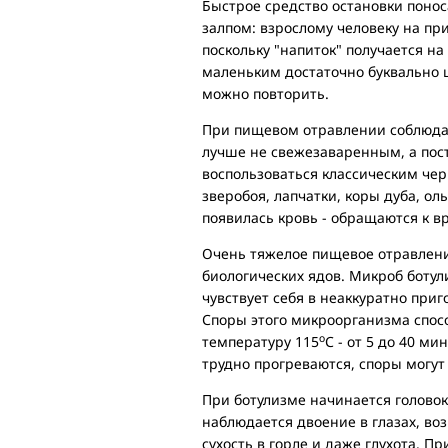
Быстрое средство остановки понос
залпом: взрослому человеку на пр
поскольку "напиток" получается н
маленьким достаточно буквально щ
можно повторить.
При пищевом отравлении соблюдаю
лучше не свежезаваренным, а пос
воспользоваться классическим че
зверобоя, лапчатки, коры дуба, о
появилась кровь - обращаются к вр
Очень тяжелое пищевое отравлени
биологических ядов. Микроб ботули
чувствует себя в неаккуратно при
Споры этого микроорганизма спос
о
температуру 115
С - от 5 до 40 мин
трудно прогреваются, споры могут
При ботулизме начинается головок
наблюдается двоение в глазах, в
сухость в горле и даже глухота. 