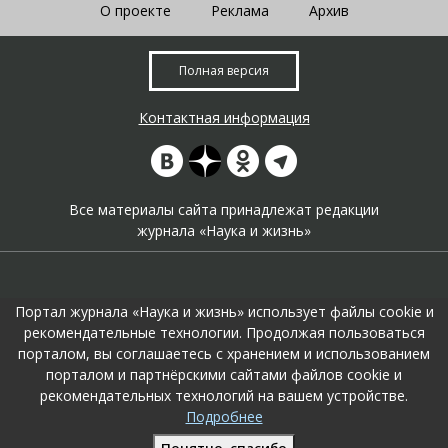
О проекте
Реклама
Архив
Полная версия
Контактная информация
Все материалы сайта принадлежат редакции
журнала «Наука и жизнь»
Портал журнала «Наука и жизнь» использует файлы cookie и
рекомендательные технологии. Продолжая пользоваться
порталом, вы соглашаетесь с хранением и использованием
На портале применяются
рекомендательные технологии
.
порталом и партнёрскими сайтами файлов cookie и
Продолжая пользоваться порталом вы соглашаетесь с их
рекомендательных технологий на вашем устройстве.
использоавнием.
Подробнее
Поддержка и развитие сайта –
KTC Digital Production
Понятно, спасибо