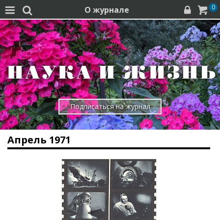
0
О журнале




Подписаться на журнал
Апрель 1971