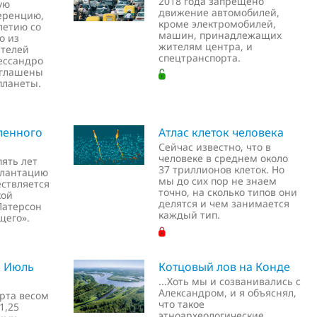
2018 года запрещено
ую
движение автомобилей,
еренцию,
кроме электромобилей,
летию со
машин, принадлежащих
о из
жителям центра, и
ателей
спецтранспорта.
ессандро
иглашены
планеты.
ленного
Атлас клеток человека
Сейчас известно, что в
человеке в среднем около
пять лет
37 триллионов клеток. Но
плантацию
мы до сих пор не знаем
ествляется
точно, на сколько типов они
кой
делятся и чем занимается
Патерсон
каждый тип.
щего».
. Июль
Котцовый лов на Конде
...Хоть мы и созванивались с
Александром, и я объяснял,
урта весом
что такое
1,25
этноархеологические