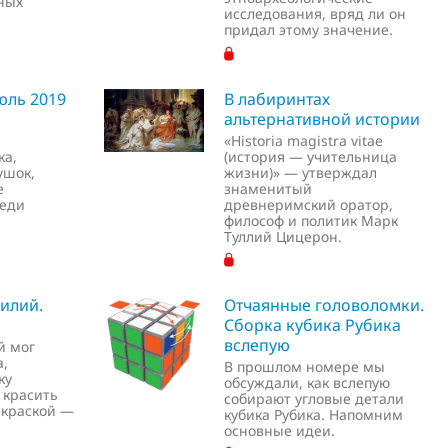
ных
исследования, вряд ли он
придал этому значение.
юль 2019
В лабиринтах
альтернативной истории
«Historia magistra vitae
ка,
(история — учительница
ушок,
жизни)» — утверждал
е
знаменитый
реди
древнеримский оратор,
философ и политик Марк
Туллий Цицерон.
илий.
Отчаянные головоломки.
Сборка кубика Рубика
вслепую
й мог
а,
В прошлом номере мы
ку
обсуждали, как вслепую
 красить
собирают угловые детали
 краской —
кубика Рубика. Напомним
основные идеи.