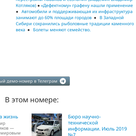
Котляков)
●
«Дефектному» графену нашли применение
Автомобили и поддерживающая их инфраструктура
занимают до 60% площади городов
В Западной
Сибири сохранились рыболовные традиции каменного
века
Болеты меняют семейство.
ый демо-номер в Телеграм
В этом номере:
а жизнь
Бюро научно-
технической
мир
яков —
информации. Июль 2019
с мировым
№7