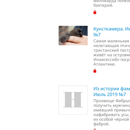
миллиарда полез
бактерий.
Кунсткамера. И
№7
Самая маленькая
нелетающая птич
тристанский паст
живёт на островк
Инаксессибл пос
Атлантики.
Из истории фам
Июль 2019 №7
Прозвище Фабры
получить мужчин
имевший привыч
нафабривать усы,
их особой чёрной
фаброй.