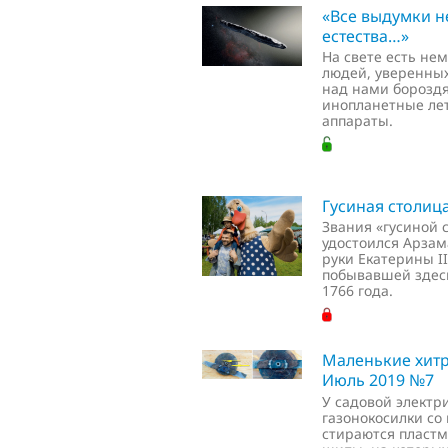
«Все выдумки н
естества…»
На свете есть не
людей, уверенных
над нами борозд
инопланетные ле
аппараты.
Гусиная столиц
Звания «гусиной 
удостоился Арзам
руки Екатерины II
побывавшей здес
1766 года.
Маленькие хитр
Июль 2019 №7
У садовой электр
газонокосилки со
стираются пласт