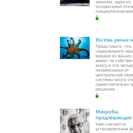
именем, один из
основателей отеч
гляциологической
Восемь умных н
Представьте, что
содержимого чер
каждая из ваших 
имеет по собстве
мозгу и эти четы
независимых от
центральной нер
системы мозга с
самостоятельно 
решения.
Микробы,
продлевающие
Уже считается
установленным фа