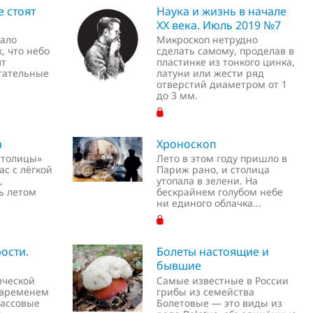
е стоят
Наука и жизнь в начале
XX века. Июль 2019 №7
мало
Микроскоп нетрудно
, что небо
сделать самому, проделав в
ят
пластинке из тонкого цинка,
тательные
латуни или жести ряд
отверстий диаметром от 1
до 3 мм.
а
Хроноскоп
столицы»
Лето в этом году пришло в
ас с лёгкой
Париж рано, и столица
,
утопала в зелени. На
ь летом
бескрайнем голубом небе
ни единого облачка...
ости.
Болеты настоящие и
бывшие
ической
Самые известные в России
 временем
грибы из семейства
массовые
Болетовые — это виды из