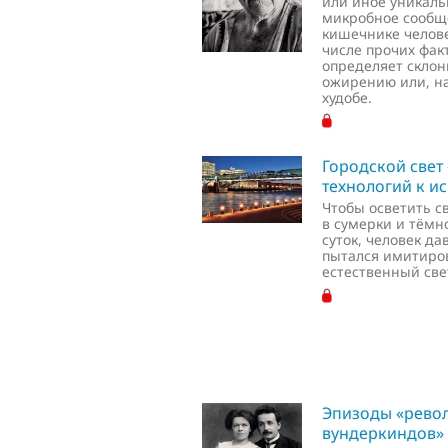
или иное уникаль
микробное сообщ
кишечнике челове
числе прочих фак
определяет склон
ожирению или, на
худобе.
Городской свет
технологий к ис
Чтобы осветить с
в сумерки и тёмн
суток, человек да
пытался имитиро
естественный све
Эпизоды «рево
вундеркиндов»