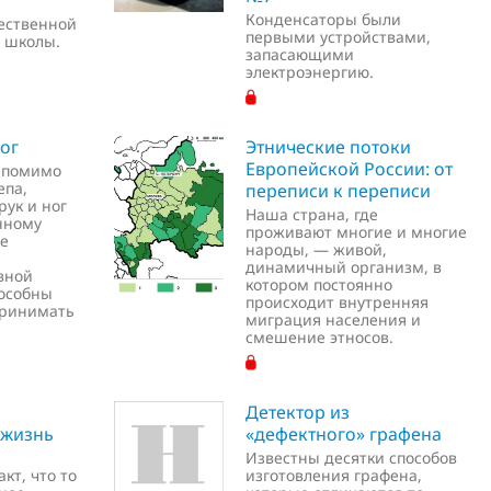
Конденсаторы были
ественной
первыми устройствами,
 школы.
запасающими
электроэнергию.
ог
Этнические потоки
Европейской России: от
, помимо
епа,
переписи к переписи
рук и ног
Наша страна, где
нному
проживают многие и многие
ре
народы, — живой,
динамичный организм, в
вной
котором постоянно
пособны
происходит внутренняя
принимать
миграция населения и
смешение этносов.
Детектор из
 жизнь
«дефектного» графена
Известны десятки способов
кт, что то
изготовления графена,