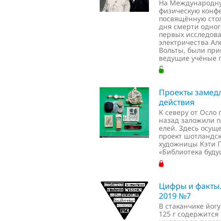
На Международн
физическую конф
посвящённую сто
дня смерти одног
первых исследов
электричества Ал
Вольты, были пр
ведущие учёные 
Проекты замед
действия
К северу от Осло 
назад заложили 
елей. Здесь осущ
проект шотландс
художницы Кэти 
«Библиотека буду
Цифры и факты
2019 №7
В стаканчике йог
125 г содержится 