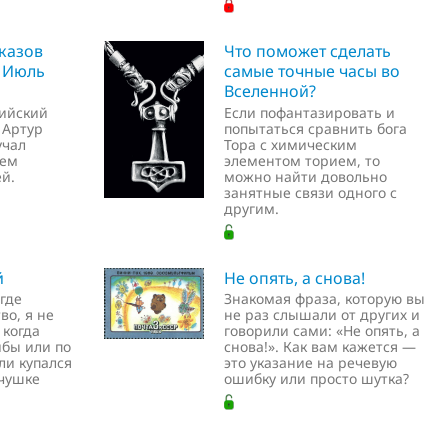
казов
Что поможет сделать
 Июль
самые точные часы во
Вселенной?
ийский
Если пофантазировать и
 Артур
попытаться сравнить бога
учал
Тора с химическим
сем
элементом торием, то
й.
можно найти довольно
занятные связи одного с
другим.
й
Не опять, а снова!
где
Знакомая фраза, которую вы
во, я не
не раз слышали от других и
 когда
говорили сами: «Не опять, а
ибы или по
снова!». Как вам кажется —
ли купался
это указание на речевую
ечушке
ошибку или просто шутка?