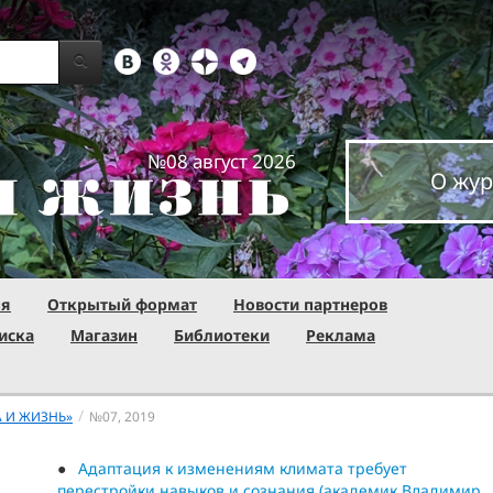
№08 август 2026
О жур
ня
Открытый формат
Новости партнеров
иска
Магазин
Библиотеки
Реклама
/
А И ЖИЗНЬ»
№07,
2019
Адаптация к изменениям климата требует
перестройки навыков и сознания (академик Владимир