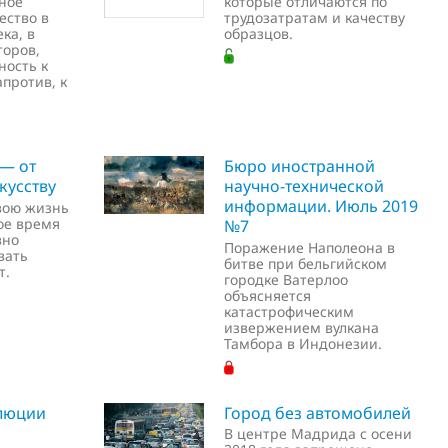
ное
которые отличаются по
ество в
трудозатратам и качеству
ка, в
образцов.
торов,
ность к
против, к
 — от
Бюро иностранной
кусству
научно-технической
информации. Июль 2019
вою жизнь
ое время
№7
вно
Поражение Наполеона в
вать
битве при бельгийском
т.
городке Ватерлоо
объясняется
катастрофическим
извержением вулкана
Тамбора в Индонезии.
люции
Город без автомобилей
В центре Мадрида с осени