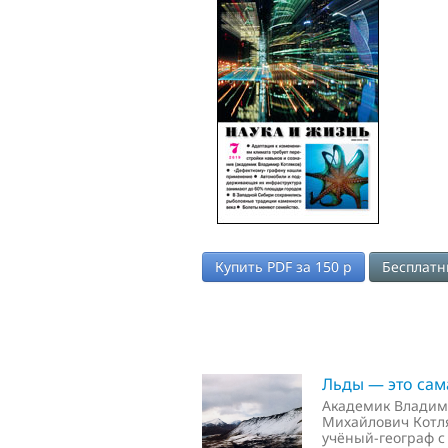
Купить PDF за
150
р
Бесплатн
Льды — это сам
Академик Влади
Михайлович Котл
учёный-географ 