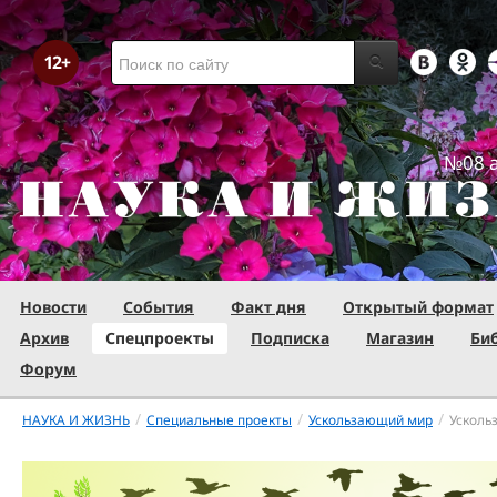
№08 а
Новости
События
Факт дня
Открытый формат
Архив
Спецпроекты
Подписка
Магазин
Би
Форум
/
/
/
НАУКА И ЖИЗНЬ
Специальные проекты
Ускользающий мир
Усколь