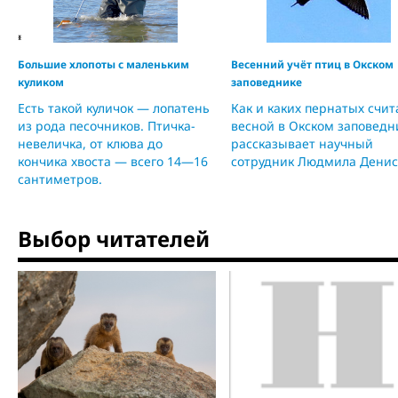
‹
›
Большие хлопоты с маленьким
Весенний учёт птиц в Окском
куликом
заповеднике
Есть такой куличок — лопатень
Как и каких пернатых счи
из рода песочников. Птичка-
весной в Окском заповедн
невеличка, от клюва до
рассказывает научный
кончика хвоста — всего 14—16
сотрудник Людмила Денис
сантиметров.
Выбор читателей