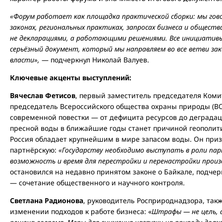
«Форум работает как площадка практической сборки: мы гово
законах, региональных практиках, запросах бизнеса и общест
не декларациями, а работающими решениями. Все инициатив
серьёзный документ, который мы направляем во все ветви за
власти»,
— подчеркнул Николай Валуев.
Ключевые акценты выступлений:
Вячеслав Фетисов
, первый заместитель председателя Комит
председатель Всероссийского общества охраны природы (В
современной повестки — от дефицита ресурсов до деградаци
пресной воды в ближайшие годы станет причиной геополит
Россия обладает крупнейшим в мире запасом воды. Он при
партнёрскую:
«Государству необходимо выступать в роли пар
возможность и время для перестройки и перенастройки произ
остановился на недавно принятом законе о Байкале, подче
— сочетание общественного и научного контроля.
Светлана Радионова
, руководитель Росприроднадзора, так
изменении подходов к работе бизнеса: «
Штрафы — не цель, а