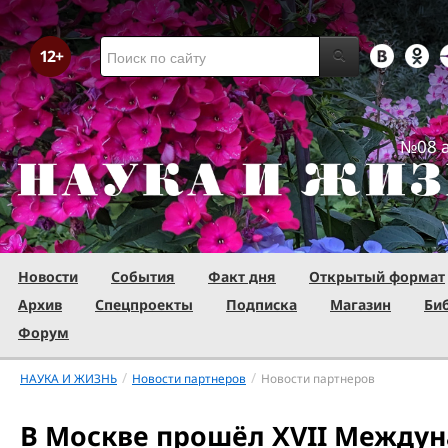
№08 а
Новости
События
Факт дня
Открытый формат
Архив
Спецпроекты
Подписка
Магазин
Би
Форум
/
/
НАУКА И ЖИЗНЬ
Новости партнеров
Новости партнеров
В Москве прошёл XVII Между