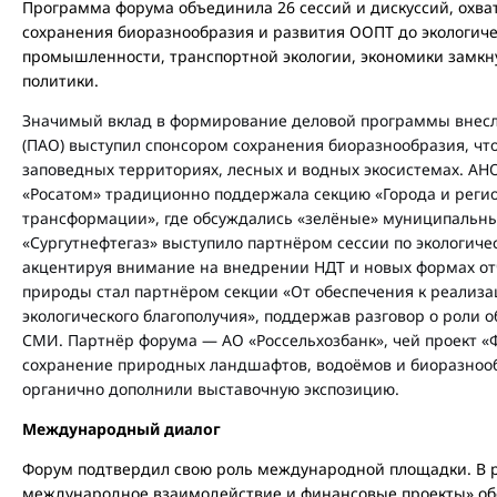
Программа форума объединила 26 сессий и дискуссий, охва
сохранения биоразнообразия и развития ООПТ до экологич
промышленности, транспортной экологии, экономики замкну
политики.
Значимый вклад в формирование деловой программы внесл
(ПАО)
выступил спонсором сохранения биоразнообразия, что
заповедных территориях, лесных и водных экосистемах. АН
«Росатом»
традиционно поддержала секцию «Города и регио
трансформации», где обсуждались «зелёные» муниципальн
«Сургутнефтегаз»
выступило партнёром сессии по экологич
акцентируя внимание на внедрении НДТ и новых формах от
природы
стал партнёром секции «От обеспечения к реализ
экологического благополучия», поддержав разговор о роли
СМИ. Партнёр форума — АО «Россельхозбанк», чей проект «
сохранение природных ландшафтов, водоёмов и биоразнооб
органично дополнили выставочную экспозицию.
Международный диалог
Форум подтвердил свою роль международной площадки. В р
международное взаимодействие и финансовые проекты» об