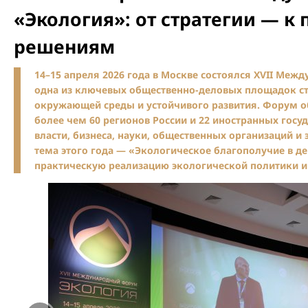
«Экология»: от стратегии — к
решениям
14–15 апреля 2026 года в Москве состоялся XVII Ме
одна из ключевых общественно-деловых площадок с
окружающей среды и устойчивого развития. Форум об
более чем 60 регионов России и 22 иностранных госу
власти, бизнеса, науки, общественных организаций и 
тема этого года — «Экологическое благополучие в де
практическую реализацию экологической политики и