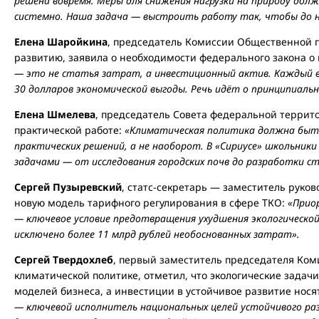
решена вовремя. Меры для снижения нагрузки на природу дол
системно. Наша задача — выстроить работу так, чтобы до н
Елена Шаройкина
, председатель Комиссии Общественной п
развитию, заявила о необходимости федерального закона о
— это не статья затрат, а инвестиционный актив. Каждый
30 долларов экономической выгоды. Речь идёт о принципиаль
Елена Шмелева
, председатель Совета федеральной террито
практической работе:
«Климатическая политика должна быть
практических решений, а не наоборот. В «Сириусе» школьни
задачами — от исследования городских почв до разработки с
Сергей Пузыревский
, статс-секретарь — заместитель руко
новую модель тарифного регулирования в сфере ТКО:
«Прио
— ключевое условие предотвращения ухудшения экологической
исключено более 11 млрд рублей необоснованных затрат».
Сергей Твердохлеб
, первый заместитель председателя Ком
климатической политике, отметил, что экологические задач
моделей бизнеса, а инвестиции в устойчивое развитие нос
— ключевой исполнитель национальных целей устойчивого раз