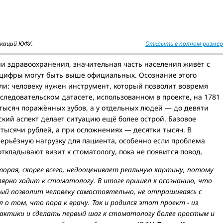
каций ЮФУ.
Открыть в полном размер
 здравоохранения, значительная часть населения живёт с
цифры могут быть выше официальных. Осознание этого
ли: человеку нужен инструмент, который позволит вовремя
исследовательском датасете, использованном в проекте, на 1781
тысяч поражённых зубов, а у отдельных людей — до девяти
кий аспект делает ситуацию ещё более острой. Базовое
 тысячи рублей, а при осложнениях — десятки тысяч. В
серьёзную нагрузку для пациента, особенно если проблема
ткладывают визит к стоматологу, пока не появится повод.
орая, скорее всего, недооценивает реальную картину, потому
лярно ходит к стоматологу. В итоге пришел к осознанию, что
й позволит человеку самостоятельно, не отпрашиваясь с
 о том, что пора к врачу. Так и родился этот проект - из
актики и сделать первый шаг к стоматологу более простым и