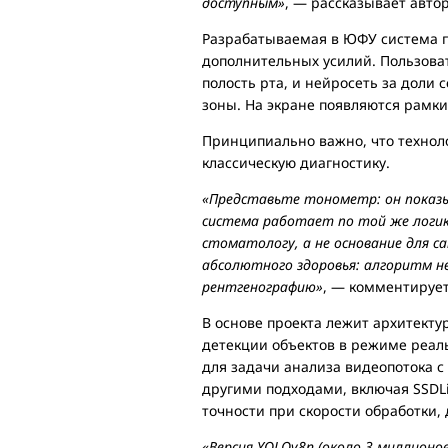
доступным»
, — рассказывает авт
Разрабатываемая в ЮФУ система п
дополнительных усилий. Пользова
полость рта, и нейросеть за доли
зоны. На экране появляются рамки
Принципиально важно, что технол
классическую диагностику.
«Представьте тонометр: он показы
система работает по той же логик
стоматологу, а не основание для с
абсолютного здоровья: алгоритм не
рентгенографию»
, — комментирует
В основе проекта лежит архитект
детекции объектов в режиме реал
для задачи анализа видеопотока с
другими подходами, включая SSDLit
точности при скорости обработки,
«Версия YOLOv8n (около 3 миллионов