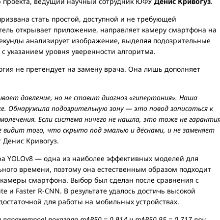
ор проекта, ведущий научный сотрудник ЮФУ
Денис Кривогуз
.
ризвана стать простой, доступной и не требующей
тель открывает приложение, направляет камеру смартфона на
 секунды анализирует изображение, выделяя подозрительные
 с указанием уровня уверенности алгоритма.
огия не претендует на замену врача. Она лишь дополняет
вает давление, но не ставит диагноз «гипертония». Наша
е. Обнаружила подозрительную зону — это повод записаться к
амолечения. Если система ничего не нашла, это тоже не гаранти
 видит того, что скрыто под эмалью и дёснами, и не заменяет
 Денис Кривогуз.
ура YOLOv8 — одна из наиболее эффективных моделей для
ьного времени, поэтому она естественным образом подходит
 камеры смартфона. Выбор был сделан после сравнения с
e и Faster R-CNN. В результате удалось достичь высокой
 достаточной для работы на мобильных устройствах.
 параметров) показала mAP50 = 0.914 и mAP50 95 = 0.717 при