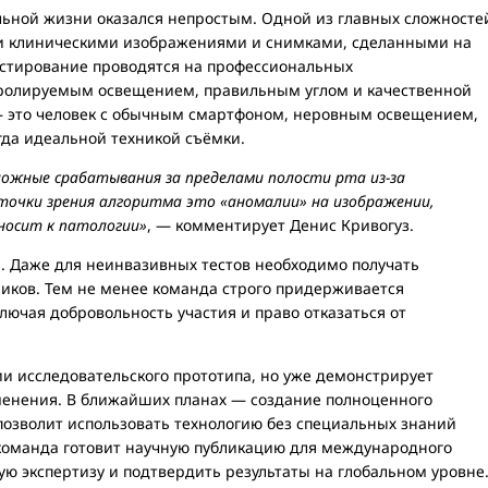
льной жизни оказался непростым. Одной из главных сложносте
и клиническими изображениями и снимками, сделанными на
стирование проводятся на профессиональных
тролируемым освещением, правильным углом и качественной
— это человек с обычным смартфоном, неровным освещением,
да идеальной техникой съёмки.
ожные срабатывания за пределами полости рта из-за
 точки зрения алгоритма это «аномалии» на изображении,
носит к патологии»
, — комментирует Денис Кривогуз.
й. Даже для неинвазивных тестов необходимо получать
иков. Тем не менее команда строго придерживается
лючая добровольность участия и право отказаться от
ии исследовательского прототипа, но уже демонстрирует
менения. В ближайших планах — создание полноценного
позволит использовать технологию без специальных знаний
команда готовит научную публикацию для международного
ю экспертизу и подтвердить результаты на глобальном уровне