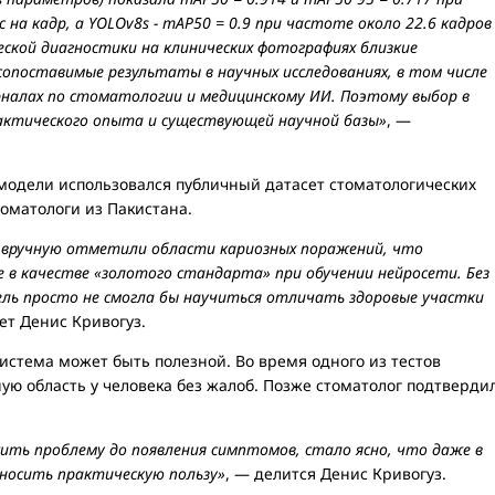
на кадр, а YOLOv8s - mAP50 = 0.9 при частоте около 22.6 кадров
еской диагностики на клинических фотографиях близкие
поставимые результаты в научных исследованиях, в том числе
урналах по стоматологии и медицинскому ИИ. Поэтому выбор в
актического опыта и существующей научной базы»
, —
 модели использовался публичный датасет стоматологических
оматологи из Пакистана.
 вручную отметили области кариозных поражений, что
 в качестве «золотого стандарта» при обучении нейросети. Без
ль просто не смогла бы научиться отличать здоровые участки
ет Денис Кривогуз.
система может быть полезной. Во время одного из тестов
ю область у человека без жалоб. Позже стоматолог подтверди
ить проблему до появления симптомов, стало ясно, что даже в
носить практическую пользу»
, — делится Денис Кривогуз.