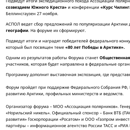
Подведут итоги экспедиционного похода Ассоциации поляр
созвездием Южного Креста»
и конференции
«Курс Чилинг
Беллинсгаузен 27 ноября.
АСПОЛ ведет сбор предложений по популяризации Арктики 
географии
. На форуме их сформируют.
Подведут итоги и наградят победителей федерального конк
который был посвящен теме
«80 лет Победы в Арктике».
Одним из результатов работы Форума станет
Общественна
участников, которая будет направлена в федеральные орган
Программу дополнит выставочная экспозиция, где представя
Форум пройдет при поддержке Федерального Собрания РФ, 
развитию Арктики, профильных министерств и ведомств.
Организатор форума – МОО «Ассоциация полярников». Гене
«Норильский никель». Официальный спонсор – Банк ВТБ (ПА
развития» Госкорпорации «Росатом» и ООО «Газпром инвес
партнёры – информационное агентство России ТАСС и «РИА 