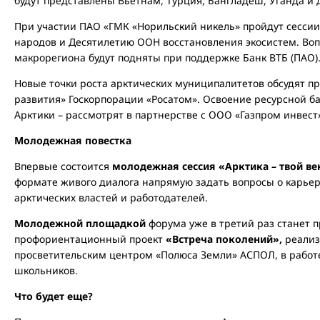
будут представлены Вьетнам, Турция, Бангладеш, Уганда и 
При участии ПАО «ГМК «Норильский никель» пройдут сесси
народов и Десятилетию ООН восстановления экосистем. Во
макрорегиона будут подняты при поддержке Банк ВТБ (ПАО)
Новые точки роста арктических муниципалитетов обсудят п
развития» Госкорпорации «Росатом». Освоение ресурсной ба
Арктики – рассмотрят в партнерстве с ООО «Газпром инвест
Молодежная повестка
Впервые состоится
молодежная сессия «Арктика – твой ве
формате живого диалога напрямую задать вопросы о карье
арктических властей и работодателей.
Молодежной площадкой
форума уже в третий раз станет 
профориентационный проект
«Встреча поколений»,
реализ
просветительским центром «Полюса Земли» АСПОЛ, в работе
школьников.
Что будет еще?