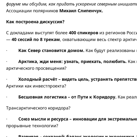
форуме мы обсудим, как придать ускорение северным инициат
Ассоциации полярников
Михаил Слипенчук.
Как построена дискуссия?
С докладами выступят более
400 спикеров
из регионов Росс
—
40 сессий по 8 трекам
, охватывающим весь спектр арктич
·
Как Север становится домом.
Как будут реализованы 
·
Арктика, жди меня: узнать, приехать, полюбить.
Как 
арктического просвещения?
·
Холодный расчёт – видеть цель, устранять препятст
Арктики как инвестпроекта?
·
Бесшовная логистика – от Пути к Коридору.
Как реал
Трансарктического коридора?
·
Союз мысли и ресурса – инновации для экстремальн
прорывные технологии?
·
Развивая – сохраняй: баланс экологии и экономики.