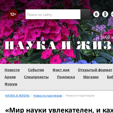
№08 а
Новости
События
Факт дня
Открытый формат
Архив
Спецпроекты
Подписка
Магазин
Би
Форум
/
/
НАУКА И ЖИЗНЬ
Новости партнеров
Новости партнеров
«Мир науки увлекателен, и к