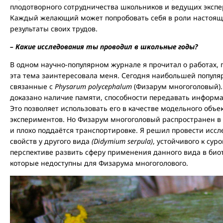
плодотворного сотрудничества школьников и ведущих экспер
Каждый желающий может попробовать себя в роли настояще
результаты своих трудов.
– Какие исследования ты проводил в школьные годы?
В одном научно-популярном журнале я прочитал о работах,
эта тема заинтересовала меня. Сегодня наибольшей популя
связанные с
Physarum polycephalum
(Физарум многоголовый).
доказано наличие памяти, способности передавать информа
Это позволяет использовать его в качестве модельного объ
экспериментов. Но Физарум многоголовый распространен в 
и плохо поддаётся транспортировке. Я решил провести иссл
свойств у другого вида
(Didymium serpula)
, устойчивого к сур
перспективе развить сферу применения данного вида в биоте
которые недоступны для Физарума многоголового.