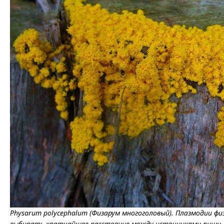
Physarum polycephalum (Физарум многоголовый). Плазмодии фи
выбирать
кратчайшее расстояние
между источниками пищи. 