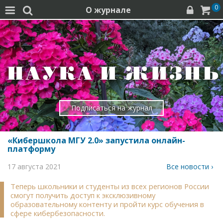
0
О журнале




Подписаться на журнал
«Кибершкола МГУ 2.0» запустила онлайн-
платформу
17 августа 2021
Все новости ›
Теперь школьники и студенты из всех регионов России
смогут получить доступ к эксклюзивному
образовательному контенту и пройти курс обучения в
сфере кибербезопасности.