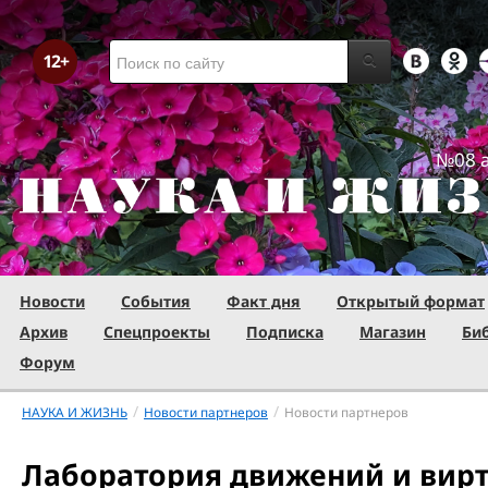
№08 а
Новости
События
Факт дня
Открытый формат
Архив
Спецпроекты
Подписка
Магазин
Би
Форум
/
/
НАУКА И ЖИЗНЬ
Новости партнеров
Новости партнеров
Лаборатория движений и вир