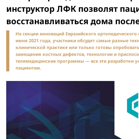
инструктор ЛФК позволят пац
восстанавливаться дома посл
На секции инноваций Евразийского ортопедического 
июня 2021 года, участники обсудят самые разные те
клинической практике или только готовы опробоват
замещения костных дефектов, технологии и приспос
телемедицинские программы — все эти разработки у
пациентам.