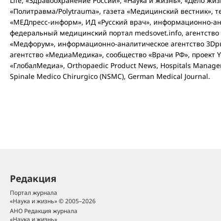
Life, «Здравоохранение России», «Наука и жизнь», «Дело жи
«Политравма/Polytrauma», газета «Медицинский вестник», т
«МЕДпресс-информ», ИД «Русский врач», информационно-ан
федеральный медицинский портал medsovet.info, агентств
«Медфорум», информационно-аналитическое агентство 3Dpu
агентство «МедиаМедика», сообщество «Врачи РФ», проект Y
«ГлобалМедиа», Orthopaedic Product News, Hospitals Managem
Spinale Medico Chirurgico (NSMC), German Medical Journal.
Редакция
Портал журнала
«Наука и жизнь» © 2005–2026
АНО Редакция журнала
«Наука и жизнь»