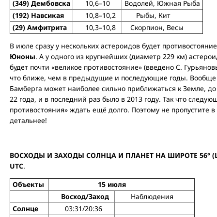
(349) Дембовска
10,6–10
Водолей, Южная Рыба
(192) Навсикая
10,8–10,2
Рыбы, Кит
(29) Амфитрита
10,3–10,8
Скорпион, Весы
В июле сразу у нескольких астероидов будет противостояние
Юноны
. А у одного из крупнейших (диаметр 229 км) астерои
будет почти «великое противостояние» (введено С. Гурьяновым
что ближе, чем в предыдущие и последующие годы. Вообще г
Бамберга может наиболее сильно приближаться к Земле, до 0
22 года, и в последний раз было в 2013 году. Так что следу
противостояния» ждать ещё долго. Поэтому не пропустите в
детальнее!
ВОСХОДЫ И ЗАХОДЫ СОЛНЦА И ПЛАНЕТ НА ШИРОТЕ 56° (Ши
UTC
.
Объекты
15 июля
Восход/Заход
Наблюдения
Солнце
03:31/20:36