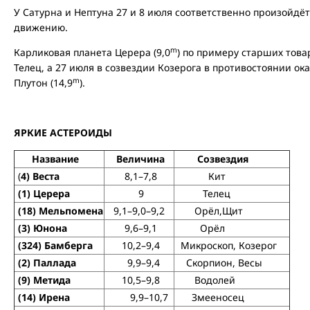
У Сатурна и Нептуна 27 и 8 июля соответственно произойдёт
движению.
m
Карликовая планета Церера (9,0
) по примеру старших тов
Телец, а 27 июля в созвездии Козерога в противостоянии ок
m
Плутон (14,9
).
ЯРКИЕ АСТЕРОИДЫ
Название
Величина
Созвездия
(
4) Веста
8,1–7,8
Кит
(1) Церера
9
Телец
(18) Мельпомена
9,1–9,0–9,2
Орёл,Щит
(
3) Юнона
9,6–9,1
Орёл
(324) Бамберга
10,2–9,4
Микроскоп, Козерог
(
2) Паллада
9,9–9,4
Скорпион, Весы
(9) Метида
10,5–9,8
Водолей
(14) Ирена
9,9–10,7
Змееносец