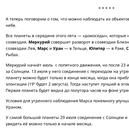
* * * * *
А теперь поговорим о том, что можно наблюдать из объект
небе.
Все планеты в середине этого лета — «домоседы», которые 
созвездия.
Меркурий
совершит разворот в созвездии Близ
созвездии Лев,
Марс
и
Уран
— в Тельце,
Юпитер
— в Раке,
С
Рыбах.
Меркурий начнёт июль с попятного движения, но после 23 
за Солнцем. 13 июля у него соединение с переходом на утре
планету можно будет только в конце месяца, когда она при
элонгации (19º будет 2 августа). Тогда наступит лучший в э
Первая планета будет видна до полутора часов на фоне утре
Условия для утреннего наблюдения Марса понемногу улучшаю
Ураном.
У самой большой планеты 29 июля соединение с Солнцем и п
увидеть её можно только в начале месяца.