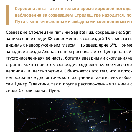
Середина лета – это не только время хорошей погоды
наблюдения за созвездием Стрелец, где находится, п
Пути с многочисленными звёздными скоплениями и
Созвездие
Стрелец
(на латыни
Sagittarius
, сокращение:
Sgr
занимающее среди 88 современных созвездий 15-е место по 
m
видимых невооружённым глазом (115 звёзд ярче 6
). Прим
западнее звезды Альнасл в нём располагается Центр нашей 
«густонаселённая» её часть, богатая звёздными скоплениям
странным, что при этом созвездие содержит малое число ярк
величины и шесть третьей. Объясняется это тем, что в плос
непрозрачные для оптического излучения газопылевые обла
сам Центр Галактики, так и другие расположенные за ними о
сияла бы как полная Луна.