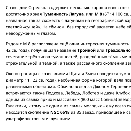
Созвездие Стрельца содержит несколько хорошо известных 
m
достаточно яркая
Туманность Лагуна
, или
М 8
(6
; 4 100 св.
названная так за схожесть с лагунами на географической к
светлой «сушей». На тёмном, без городской засветки небе 
невооружённым глазом.
Рядом с М 8 расположена ещё одна интересная туманность М
42 св. года), получившая название
Тройной
или
Трёхдольно
сочетание трёх типов туманностей, разделённых тёмными 
отражательной и тёмной, а также рассеянного скопления зв
Около границы с созвездиями Щита и Змеи находится тума
диаметр 11′; 22 св. года), необычная форма которой дала п
различными объектами. Обычно вслед за Джоном Гершеле
встречаются также Подкова, Лебедь, Лобстер и даже Клубок
одним из самых ярких и массивных (800 масс Солнца) звез
Галактики, к тому же одним из самых молодых – ему всего о
находится скопление
NGC 6618
из 35 звёзд, приводящее к с
ультрафиолетовым излучением.