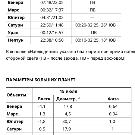
Венера
07:48/22:05
ПЗ
Марс
00:32/17:37
ПВ
Юпитер
04:31/21:02
—
Сатурн
22:59/11:48
00:20-02:25, 26° ЮВ
Уран
00:12/16:57
ПВ
Нептун
22:38/10:50
00:10-02:25, 18° ЮВ
В колонке «Наблюдения» указано благоприятное время наб
стороной света (ПЗ – после захода, ПВ – перед восходом).
ПАРАМЕТРЫ БОЛЬШИХ ПЛАНЕТ
15 июля
Объекты
Блеск
Диаметр, ″
Фаза
Венера
-4,1
17,8
0,64
Марс
1,3
4,5
0,94
Юпитер
-1,8
30,7
1,0
Сатурн
0,5
17,9
1