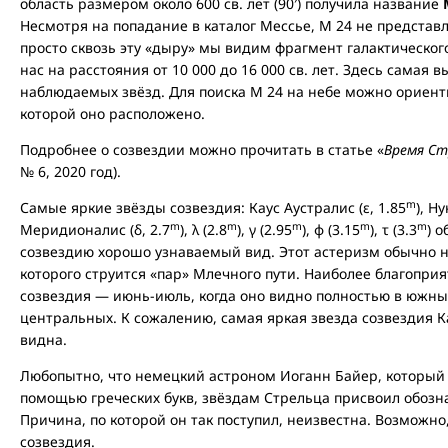
область размером около 600 св. лет (90′) получила название
Несмотря на попадание в каталог Мессье, М 24 не представля
просто сквозь эту «дыру» мы видим фрагмент галактическог
нас на расстояния от 10 000 до 16 000 св. лет. Здесь самая 
наблюдаемых звёзд. Для поиска M 24 на небе можно ориенти
которой оно расположено.
Подробнее о созвездии можно прочитать в статье «
Время Ст
№ 6, 2020 год).
m
Самые яркие звёзды созвездия: Каус Аустралис (ε, 1.85
), Ну
m
m
m
m
m
Меридионалис (δ, 2.7
), λ (2.8
), γ (2.95
), φ (3.15
), τ (3.3
) 
созвездию хорошо узнаваемый вид. Этот астеризм обычно 
которого струится «пар» Млечного пути. Наиболее благопр
созвездия — июнь-июль, когда оно видно полностью в южных
центральных. К сожалению, самая яркая звезда созвездия 
видна.
Любопытно, что немецкий астроном Иоганн Байер, который 
помощью греческих букв, звёздам Стрельца присвоил обозн
Причина, по которой он так поступил, неизвестна. Возможно
созвездия.