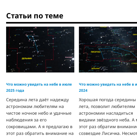
Статьи по теме
Что можно увидеть на небе в июле
Что можно увидеть на небе в 
2025 года
2024
Середина лета даёт надежду
Хорошая погода середины
астрономам любителям на
лета, позволит любителям
чистое ночное небо и удачные
астрономии насладиться
наблюдения за его
видами звёздного неба. А 
сокровищами. А я предлагаю в
этот раз обратим внимани
этот раз обратить внимание на
созвездие Лисичка. Несмо