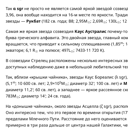
Так
α sgr
не просто не является самой яркой звездой созвез
3,96, она вообще находится на 16-м месте по яркости. Трад
звезды —
Рукбат
(182 св. года; B8; 2,95M
; 2,69R
; 130L
; 12
☉
☉
☉
Самая же яркая звезда созвездия
Каус Аустралис
почему-то
буква греческого алфавита. Это двойная звезда, главный ко
m
вращается, что приводит к сильному сплющиванию (1,85
; 
экваторе; 6,1 R
на полюсе; 497L
; 7433-11 720 K).
☉
☉
В созвездии Стрелец расположены несколько интересных зв
доступных наблюдению даже в небольшой любительский тел
Так, вблизи «крышки чайника», звезды Каус Бореалис (λ sgr
m
5
(5,1
; 10 600 св. лет; 2,9×10
M
; диаметр 32′; 100 св. лет) и
M
☉
диаметр 11,2′; 60 св. лет), а западнее — яркое рассеянное с
783M
; диаметр 14′; 24 св. года).
☉
На «донышке чайника», около звезды Асцелла (ζ sgr), расп
Оно интересно тем, что это первое по времени открытия (17
пределами Млечного Пути. Расстояние до него оценивается п
примерно в три раза дальше от центра нашей Галактики, ч