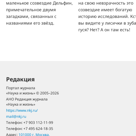
маленькое созвездие Дельфин,
на свою невзрачность это
примечательное двумя
созвездие имеет богатую
загадками, связанных с
историю исследований. Кс
названиями его звёзд.
вы видите у лисички в зуб
гуся? Нет? А он там есть!
Редакция
Портал журнала
«Наука и жизнь» © 2005–2026
АНО Редакция журнала
«Наука и жизнь»
https://www.nkj.ru/
mail@nkj.ru
Телефон:
+7 903 112-11-99
Телефон:
+7 495 624-18-35
Адрес:
101000
г. Москва
,