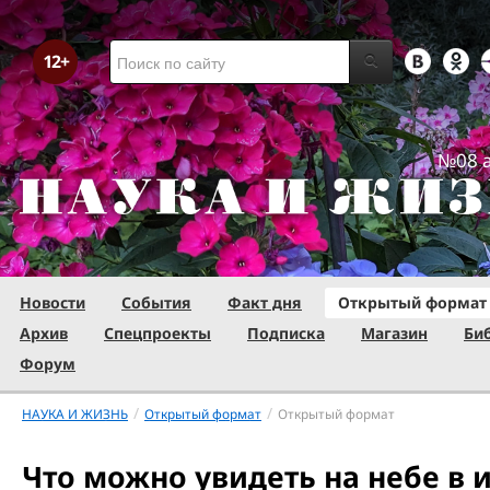
№08 а
Новости
События
Факт дня
Открытый формат
Архив
Спецпроекты
Подписка
Магазин
Би
Форум
/
/
НАУКА И ЖИЗНЬ
Открытый формат
Открытый формат
Что можно увидеть на небе в 