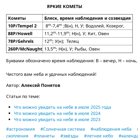
ЯРКИЕ КОМЕТЫ
Кометы
Блеск, время наблюдения и созвездия
m
m
10P/Tempel 2
8
-7,4
;В(н), Н, У; Водолей, Козерог,
m
m
88P/Howell
11,2
-11,9
; Н(н), У; Кит, Овен
m
78P/Gehrels
12
; У(н); Телец
m
260P/McNaught
13,5
; Н(н), У; Рыбы, Овен
Буквами обозначено время наблюдения: В – вечер, Н – ночь, У
Чистого вам неба и удачных наблюдений!
Автор:
Алексей Понятов
Статьи по теме:
Что можно увидеть на небе в июле 2025 года
Что можно увидеть на небе в июле 2024
Что можно увидеть на небе в июле 2023
#астрономия
#Солнечная система
#наблюдения неба
скопления
#планеты
#звёзды
#летнее небо
#календ