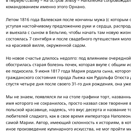
в первую ссылку – на остров Эльбу – Наполеона сопровождал
командованием именно этого Орнано.
Летом 1816 года Валевская после кончины мужа (с которым он
уступая настойчивому предложению руки и сердца, распрод
и выехала с сыном в Бельгию, чтобы начать там новую жизн
состоялась 7 сентября и после свадебного путешествия мол
на красивой вилле, окруженной садом.
Но новое счастье длилось недолго: под влиянием очередно
обострилась старая болезнь почек, которая вкупе с общим
ее подкосила. 9 июня 1817 года Мария родила сына, которог
гражданского состояния города Льежа как Рудольфа Огюста д
спустя четыре дня после своего 31-го дня рождения, она уже
Мы не знаем, появлялся ли на столе графини торт, названный
имя которого не сохранилось, просто назвал свое творение
польской красавице, надеясь, что вкус десерта и название т
любителей сладкого, как в свое время императора Наполеон
самой Марии. Автор, имеющий склонность к историям, в кот
иное произведение кулинарного искусства, не мог пройти м