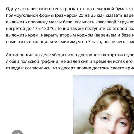
Одну часть песочного теста раскатать на пекарской бумаге,
прямоугольной формы (размером 25 на 35 см), смазать вар
выложить половину массы безе, посыпать кокосовой стружкой
нагретой до 175–180 °С. Точно так же поступить со второй 
выложить крем, накрыть вторым коржом (вареньем и безе н
поместить в холодильник минимум на 3 часа, после чего – м
Автор решил на деле убедиться в достоинствах торта и с уп
любви польской графини, не жалея сил и времени испек его
отведав, согласились, что десерт вполне достоин своего ар