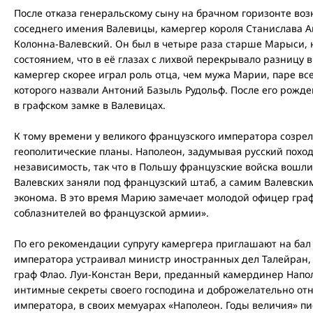
После отказа генеральскому сыну на брачном горизонте воз
соседнего имения Валевицы, камергер короля Станислава Ав
Колонна-Валевский. Он был в четыре раза старше Марыси, 
состоянием, что в её глазах с лихвой перекрывало разницу в
камергер скорее играл роль отца, чем мужа Марии, паре все
которого назвали Антоний Базыль Рудольф. После его рожд
в графском замке в Валевицах.
К тому времени у великого французского императора созре
геополитические планы. Наполеон, задумывая русский поход,
независимость, так что в Польшу французские войска вошли
Валевских заняли под французский штаб, а самим Валевски
эконома. В это время Марию замечает молодой офицер гра
соблазнителей во французской армии».
По его рекомендации супругу камергера приглашают на бал 
императора устраивал министр иностранных дел Талейран
граф Флао. Луи-Констан Вери, преданный камердинер Напо
интимные секреты своего господина и доброжелательно от
императора, в своих мемуарах «Наполеон. Годы величия» пи