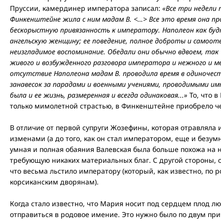
Пруссии, камердинер императора записал:
«Все три недели
Финкенштейне жила с ним мадам В. <…> Все это время она п
бескорыстную привязанность к императору. Наполеон как буд
ангельскую женщину; ее поведение, полное доброты и самоот
неизгладимое воспоминание. Обедали они обычно вдвоем, так 
живого и возбужденного разговора императора и нежного и м
отсутствие Наполеона мадам В. проводила время в одиночест
занавесок за парадами и военными учениями, проводимыми имп
была и ее жизнь, размеренная и всегда одинаковая...»
То, что 
только мимолетной страстью, в Финкенштейне приобрело ч
В отличие от первой супруги Жозефины, которая отравляла
изменами (а до того, как он стал императором, еще и безум
умная и полная обаяния Валевская была больше похожа на 
требующую никаких материальных благ. С другой стороны, 
что весьма льстило императору (который, как известно, п
корсиканским дворянам).
Когда стало известно, что Мария носит под сердцем плод л
отправиться в родовое имение. Это нужно было по двум пр