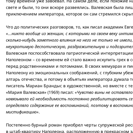
тому времени уже завоевал. На самом деле, если похожие н
свете и были, то они вскоре развеялись. Валевская была 
приключением императора, которое он сам стремился скрыть
Что до политических разговоров, то, как писал академик Евг
«...никто вообще из женщин, с которыми на своем веку интим
сколько-нибудь заметного влияния на него не только не имели,
неукротимую деспотическую, раздражительную и подозрите
Валевская поспособствовала патриотической интерпретации
Наполеоном – со временем ей стало важно искупить грех в 
перед родственниками и потомками. В своих мемуарах и пис
Наполеону из эмоциональных соображений, с глубоким убеж
алтарь отечества, и потому в объятьях императора думала 
писатель Мариан Брандыс в художественной, но вместе с т
«Мария Валевская» (1969) писал:
«Чувство вины не оставляло
навязывало ей необходимость постоянно реабилитировать себ
определяло содержание ее воспоминаний, поэтому в воспомина
мистификацию»
.
Постепенно бурный роман приобрел черты супружеской рес
в штаб-квартиру Наполеона, расположенную в прекрасном 