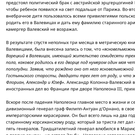
предстоял политический брак с австрийской эрцгерцогиней
чтобы ребенок появился на свет подальше от Парижа. Во-вт
внебрачное дитя пользовалось всеми привилегиями польско
родить его в Валевицах и дать ему фамилию старинного ари
камергер Валевский не возражал.
В результате спустя неполных три месяца в метрическую книг
Валевицами, была внесена запись о том, что
«ясновельможны
Варецкий в Валевицах, имеющий жительство семидесяти трех
пола, каковое родилось в его дворце под нумером один мая че
пополудни. Заявив, что рождено оно от него ясновельможной
Гостыньского старосты, двадцати трех лет от роду, и что 
Флориан, Александр и Юзеф»
. Александр Колонна-Валевский 
иностранных дел во Франции при дворе Наполеона III, при
Вскоре после падения Наполеона главное место в жизни и 
дивизионный генерал граф Филипп-Антуан д'Орнано, в сво
императорскими кирасирами. Он был всего лишь на два го
старинному корсиканскому роду, который за триста лет да
пять генералов. Тридцатилетний генерал влюбился в Марию 