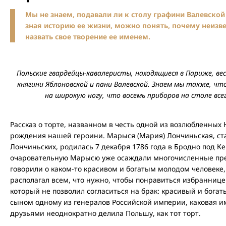
Мы не знаем, подавали ли к столу графини Валевской 
зная историю ее жизни, можно понять, почему неизв
назвать свое творение ее именем.
Польские гвардейцы-кавалеристы, находящиеся в Париже, вес
княгини Яблоновской и пани Валевской. Знаем мы также, чт
на широкую ногу, что восемь приборов на столе все
Рассказ о торте, названном в честь одной из возлюбленных 
рождения нашей героини. Марыся (Мария) Лончиньская, ст
Лончиньских, родилась 7 декабря 1786 года в Бродно под К
очаровательную Марысю уже осаждали многочисленные прет
говорили о каком-то красивом и богатым молодом человеке
располагал всем, что нужно, чтобы понравиться избраннице.
который не позволил согласиться на брак: красивый и бога
сыном одному из генералов Российской империи, каковая 
друзьями неоднократно делила Польшу, как тот торт.