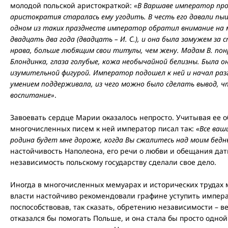
молодой польской аристократкой:
«В Варшаве император пров
аристократия старалась ему угодить. В честь его давали пы
одном из таких празднеств император обратил внимание на м
двадцать два года (двадцать – И. С.), и она была замужем за
нрава, больше любящим свои титулы, чем жену. Мадам В. понр
Блондинка, глаза голубые, кожа необычайной белизны. Была он
изумительной фигурой. Император подошел к ней и начал разг
умением поддерживала, из чего можно было сделать вывод, ч
воспитание»
.
Завоевать сердце Марии оказалось непросто. Учитывая ее о
многочисленных писем к ней император писал так:
«Все ваш
родина будет мне дороже, когда Вы сжалитесь над моим бедн
настойчивость Наполеона, его речи о любви и обещания дат
независимость польскому государству сделали свое дело.
Иногда в многочисленных мемуарах и исторических трудах 
власти настойчиво рекомендовали графине уступить импер
поспособствовав, так сказать, обретению независимости – в
отказался бы помогать Польше, и она стала бы просто одной