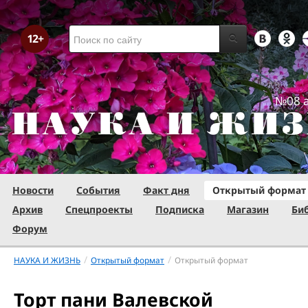
№08 а
Новости
События
Факт дня
Открытый формат
Архив
Спецпроекты
Подписка
Магазин
Би
Форум
/
/
НАУКА И ЖИЗНЬ
Открытый формат
Открытый формат
Торт пани Валевской