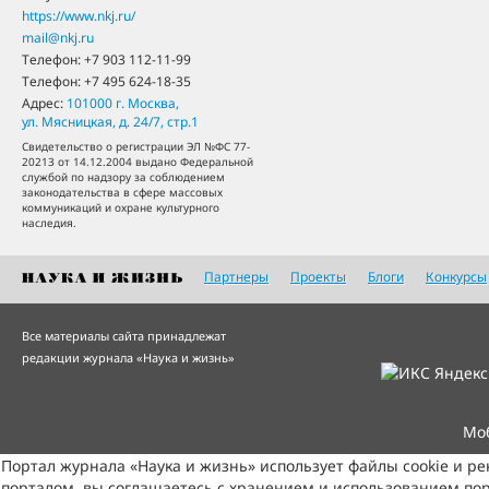
https://www.nkj.ru/
mail@nkj.ru
Телефон:
+7 903 112-11-99
Телефон:
+7 495 624-18-35
Адрес:
101000
г. Москва
,
ул. Мясницкая, д. 24/7, стр.1
Свидетельство о регистрации ЭЛ №ФС 77-
20213 от 14.12.2004 выдано Федеральной
службой по надзору за соблюдением
законодательства в сфере массовых
коммуникаций и охране культурного
наследия.
Партнеры
Проекты
Блоги
Конкурсы
Все материалы сайта принадлежат
редакции журнала «Наука и жизнь»
Мо
Портал журнала «Наука и жизнь» использует файлы cookie и р
порталом, вы соглашаетесь с хранением и использованием пор