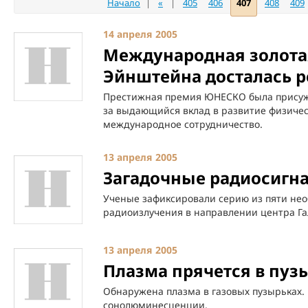
Начало
|
«
|
405
406
407
408
409
14 апреля 2005
Международная золотая
Эйнштейна досталась 
Престижная премия ЮНЕСКО была присуж
за выдающийся вклад в развитие физичес
международное сотрудничество.
13 апреля 2005
Загадочные радиосигна
Ученые зафиксировали серию из пяти н
радиоизлучения в направлении центра Га
13 апреля 2005
Плазма прячется в пуз
Обнаружена плазма в газовых пузырьках.
сонолюминесценции.