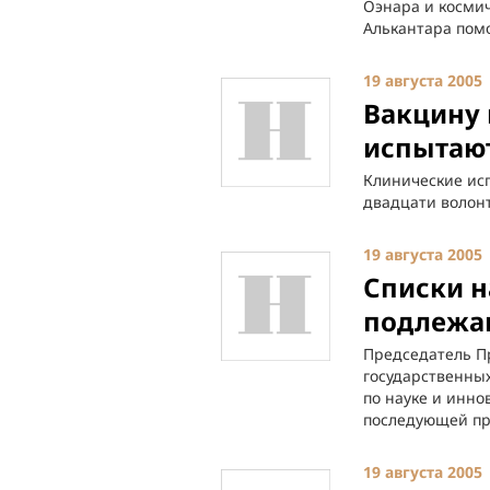
Оэнара и косми
Алькантара пом
19 августа 2005
Вакцину 
испытают
Клинические исп
двадцати волон
19 августа 2005
Списки н
подлежа
Председатель П
государственны
по науке и инно
последующей пр
19 августа 2005