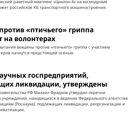
ческий ракетный комплекс «Циклон-4» на космодроме
ожет российское КБ транспортного машиностроения.
против «птичьего» гриппа
 на волонтерах
ытания вакцины против «птичьего» гриппа с участием
теров начнутся предстоящей осенью.
аучных госпредприятий,
щих ликвидации, утверждены
равительства РФ Михаил Фрадков утвердил перечни
х учреждений, находящихся в ведении Федерального агентства
вациям (Роснаука), подлежащих ликвидации, реорганизации и
иватизации.