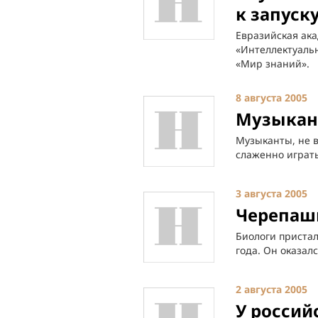
к запуск
Евразийская ак
«Интеллектуальн
«Мир знаний».
8 августа 2005
Музыкант
Музыканты, не в
слаженно играть
3 августа 2005
Черепаш
Биологи пристал
года. Он оказал
2 августа 2005
У россий