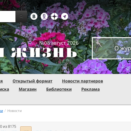
№08 август 2026
О жур
ня
Открытый формат
Новости партнеров
иска
Магазин
Библиотеки
Реклама
/
ки
Новости
0 из 8175