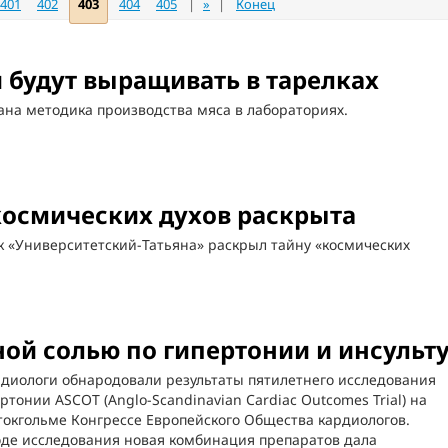
401
402
403
404
405
|
»
|
Конец
будут выращивать в тарелках
на методика производства мяса в лабораториях.
космических духов раскрыта
к «Университетский-Татьяна» раскрыл тайну «космических
ой солью по гипертонии и инсульт
рдиологи обнародовали результаты пятилетнего исследования
ртонии ASCOT (Anglo-Scandinavian Cardiac Outcomes Trial) на
окгольме Конгрессе Европейского Общества кардиологов.
оде исследования новая комбинация препаратов дала