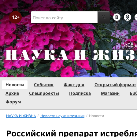
№08 а
Новости
События
Факт дня
Открытый формат
Архив
Спецпроекты
Подписка
Магазин
Би
Форум
/
/
НАУКА И ЖИЗНЬ
Новости науки и техники
Новости
Российский препарат истребля