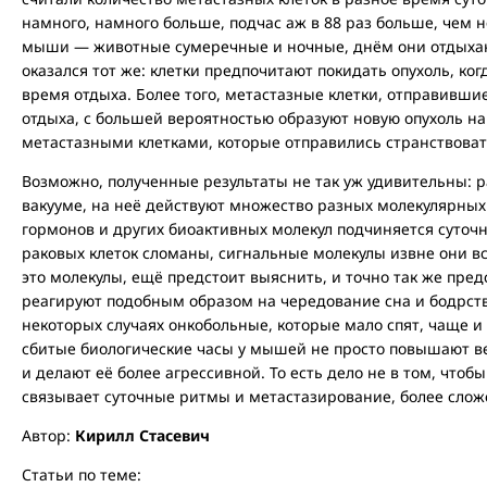
намного, намного больше, подчас аж в 88 раз больше, чем н
мыши — животные сумеречные и ночные, днём они отдыхают.
оказался тот же: клетки предпочитают покидать опухоль, ко
время отдыха. Более того, метастазные клетки, отправивши
отдыха, с большей вероятностью образуют новую опухоль н
метастазными клетками, которые отправились странствоват
Возможно, полученные результаты не так уж удивительны: р
вакууме, на неё действуют множество разных молекулярных 
гормонов и других биоактивных молекул подчиняется суточн
раковых клеток сломаны, сигнальные молекулы извне они в
это молекулы, ещё предстоит выяснить, и точно так же пред
реагируют подобным образом на чередование сна и бодрств
некоторых случаях онкобольные, которые мало спят, чаще и 
сбитые биологические часы у мышей не просто повышают ве
и делают её более агрессивной. То есть дело не в том, что
связывает суточные ритмы и метастазирование, более слож
Автор:
Кирилл Стасевич
Статьи по теме: