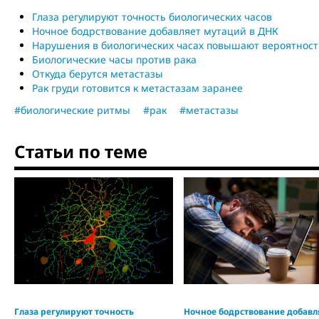
Глаза регулируют точность биологических часов
Ночное бодрствование добавляет мутаций в ДНК
Нарушения в биологических часах повышают вероятност
Биологические часы против рака
Откуда берутся метастазы
Рак груди готовится к метастазам заранее
#биологические ритмы
#рак
#метастазы
Статьи по теме
Глаза регулируют точность
Ночное бодрствование добавл