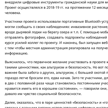
внедрили цифровые инструменты гражданской науки для 
Проект осуществлялся в 2018-19 гг. на протяжении 12 месяц
человека.
Участники проекта использовали портативные Bluetooth-уст
могли сообщать о своих наблюдениях: инвазивное растение
вроде дырявой лодки на берегу озера и т.п. С помощью мо
отправлять фотографии, создавать подпроекты наблюдений 
курсе усилий коллег по проекту. И наконец, был запущен ве
с тем чтобы местная администрация реагировала на получе
информацию.
Выяснилось, что первичное желание участвовать в проекте 
такими ценностями, как альтруизм и безопасность. Но вот п
важнее была забота о других, альтруизм, с большей охотой 
гораздо легче бросали его, едва начав. Зато те участники, 
в два с половиной раза чаще становились постоянными уча
нравится иметь его в хорошем состоянии», — говорили он
давало им чувство социальной безопасности.
Далее, оказалось, что в паре ценностей «безопасность» и «
связана с разными типами использования цифровых инструм