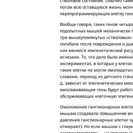
стволовое состояние. Обычно таки
потом всю оставшуюся жизнь молча
перепрограммирующих клетку генов
Вообще говоря, таких генов четыре
подопытных мышей механически по
три вышеупомянутых «стволовых» г
погибали после повреждения и даж
них менялся эпигенетический рис
исчезали. То, что дело было именн
экспериментах, в которых у клет
такие клетки не могли омолодитьс
словами, переход из детского ство
д. зависит от эпигенетических ме
омолаживающие гены будут работат
обслуживающих клеточную эпигене
Омоложение ганглионарных клеток
мышам создавали повышенное внут
давления ганглионарные клетки чу
отмирают). Но если мышам с глау
восстанавливалось – не полностью,