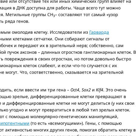
вие или отсутствие тех или иных химических групп влияет на
мация в ДНК доступна для работы. Чаще всего тут можно
ия. Метильные группы СН
– составляют тот самый «узор
3
ь ряда генов.
самым омолодив клетку. Исследователи из
Гарварда
ными клетками сетчатки. Они собирают сигналы от
лбочек и передают их в зрительный нерв; собственно, сам
ой пучок аксонов – длинных отростков ганглионарных клеток. В
ь повреждения в своих отростках, но потом довольно быстро
онарных клеток слабеют, и если что-то случается с их
е могут. Что, соответственно, сказывается на зрительной
одить, если ввести им три гена –
Oct4
,
Sox2
и
Klf4
. Это очень
омощью зрелые, дифференцированные клетки превращают в
 и дифференцированные клетки не могут делиться (у них свои
лько угодно и могут превратиться в любой тип зрелых клеток.
ают с помощью молекулярно-генетических манипуляций,
рипотентными
(то есть «всемогущими»). Гены, с помощью
т активностью многих других генов, помогая обратить клетку в