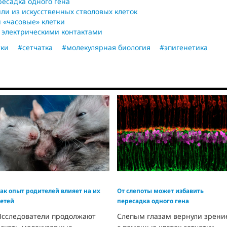
ресадка одного гена
ли из искусственных стволовых клеток
 «часовые» клетки
 электрическими контактами
тки
#сетчатка
#молекулярная биология
#эпигенетика
ак опыт родителей влияет на их
От слепоты может избавить
етей
пересадка одного гена
Исследователи продолжают
Слепым глазам вернули зрени