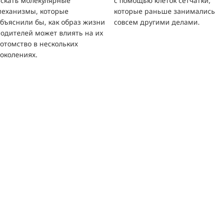
искать молекулярные
с помощью клеток сетчатки,
механизмы, которые
которые раньше занимались
бъяснили бы, как образ жизни
совсем другими делами.
родителей может влиять на их
отомство в нескольких
околениях.