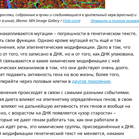
ростки, собранные в пучки и соединяющиеся в зрительный нерв (красные) и
иние). (Фото: NIH Image Gallery /
Flickr.com
)
Открыть в полном размер
накапливаются мутации – погрешности в генетическом тексте,
ь свои функции. Однако кроме мутаций есть ещё и так
нения, или эпигенетические модификации. Дело в том, что
 от того, что записано в ДНК, но и от того, как ДНК упакована,
ей связываются и какие химические модификации с ней
ических механизмов в том, что они действуют очень долго.
т подавить активность гена на всю жизнь; более того,
 перейти через половые клетки в
другое поколение
.
зменения происходят в связи с самыми разными событиями.
я диета влияют на эпигенетику определённых генов; в свою
 влияют на дальнейшую активность этих генов и вообще на
но, с возрастом на ДНК появляется «узор старости» –
орые не дают генам работать так, как они работали в
х идёт речь, это химические группы, присоединённые к ДНК.
й модификации генетический текст не меняется, никаких