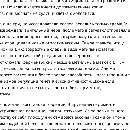
е гены работают только во время эмбрионального развития и
т. Но если в клетку внести дополнительные копии
, они молчать не будут, и клетка омолодится.
, а не три, но исследователи воспользовались только тремя. У
вреждали зрительный нерв, после чего в сетчатку отправлял
ена. Ганглионарные клетки, которые получали эти гены, не
е отращивали новые отростки-аксоны. Самое главное, что у
унок на ДНК: возрастные следы в виде метильных меток
о в эпигенетической регуляции, подтвердилось в
ок отключали ферменты, снимающие метильные метки с ДНК –
я, несмотря на посылку со «стволовыми» генами. Иными
лового состояния в более зрелое, способность к регенерации и т
ханизмов регуляции генетической активности. Даже если
ь, они ничего не смогут сделать без ферментов,
тику.
 помогает восстановить зрение. В другом эксперименте
риглазное давление, как при глаукоме. Из-за повышенного
вствуют себя плохо, у них отмирают аксоны (и сами они тоже
комоподобной болезнью вводили «стволовые» гены, зрение у ни
 но примерно вполовину от того, что было утрачено. Впрочем,