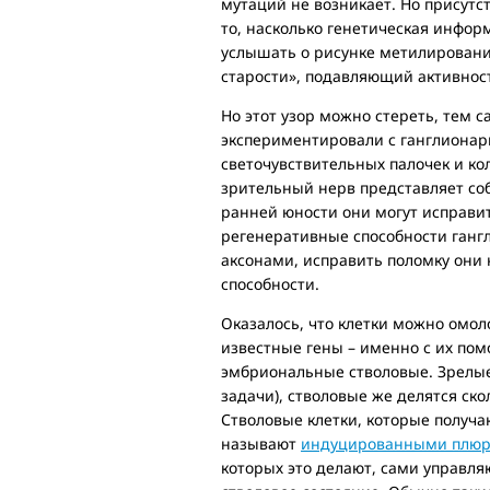
мутаций не возникает. Но присутст
то, насколько генетическая инфор
услышать о рисунке метилирован
старости», подавляющий активност
Но этот узор можно стереть, тем 
экспериментировали с ганглионар
светочувствительных палочек и ко
зрительный нерв представляет соб
ранней юности они могут исправит
регенеративные способности гангли
аксонами, исправить поломку они н
способности.
Оказалось, что клетки можно омол
известные гены – именно с их п
эмбриональные стволовые. Зрелые
задачи), стволовые же делятся ско
Стволовые клетки, которые получ
называют
индуцированными плю
которых это делают, сами управляю