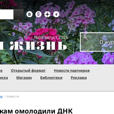
№08 август 2026
О жур
ня
Открытый формат
Новости партнеров
иска
Магазин
Библиотеки
Реклама
/
ки
Новости
ткам омолодили ДНК