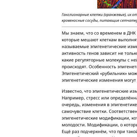
Ганглионарные клетки (оранжевые), их от
кровеносные сосуды, питающие сетчатку (с
Мы знаем, что со временем в ДНК 
которые мешают клеткам выполнят
называемые эпигенетические изме
активность генов зависит не только
какие регуляторные молекулы с н
происходят. Особенность эпигенет
Эпигенетический «рубильник» може
эпигенетические изменения могут
Известно, что эпигенетические и
Например, стресс или определённа
очередь, изменения в эпигенетике
самочувствие клетки. Соответствен
эпигенетические модификации, кот
молодости. Модификации, о которы
Ещё раз подчеркнём, что при тако