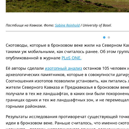
Пастбище на Кавказе. Фото:
Sabine Reinhold
/ University of Basel.
Скотоводы, которые в бронзовом веке жили на Северном Кав
такими уж мобильными, как считалось ранее. Об этом групп
опубликованной в журнале
PLoS ONE.
Её авторы сделали
изотопный анализ
останков 105 человек 
археологических памятников, которые в совокупности датиру
Соотношения изотопов позволили установить, как питались 
жители Северного Кавказа и Предкавказья в бронзовом веке 
получали в тех же ландшафтах, в каких они были похоронены
границах одних и тех же ландшафтных зон, и не перемещал
горными районами.
Результаты исследования противоречат существующей точке
идеи в бронзовом веке. Раньше считалось, что именно ско