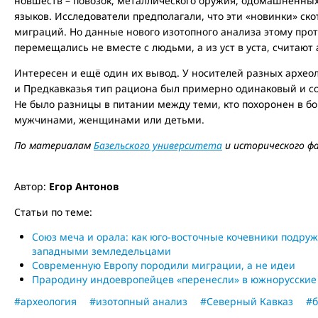
новшеств – повозок, металлического оружия, одомашненны
языков. Исследователи предполагали, что эти «новинки» ск
миграций. Но данные нового изотопного анализа этому про
перемещались не вместе с людьми, а из уст в уста, считают 
Интересен и ещё один их вывод. У носителей разных археол
и Предкавказья тип рациона был примерно одинаковый и с
Не было разницы в питании между теми, кто похоронен в бо
мужчинами, женщинами или детьми.
По материалам
Базельского университета
и исторического ф
Автор:
Егор Антонов
Статьи по теме:
Союз меча и орала: как юго-восточные кочевники подруж
западными земледельцами
Современную Европу породили миграции, а не идеи
Прародину индоевропейцев «перенесли» в южнорусские
#археология
#изотопный анализ
#Северный Кавказ
#б