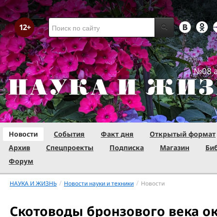
№08 а
Новости
События
Факт дня
Открытый формат
Архив
Спецпроекты
Подписка
Магазин
Би
Форум
/
/
НАУКА И ЖИЗНЬ
Новости науки и техники
Новости
Скотоводы бронзового века о