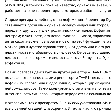
SEP-363856, в точности пока не известно, однако мы знаем, 
работает – это не те рецепторы, с которыми работают други
Старые препараты действуют на дофаминовый рецептор D
2
связывается дофамин – одна из молекул-нейромедиаторов,
передачи друг другу электрохимических сигналов. Дофам
центрам; в частности, его используют зоны мозга, управл
антипсихотические препараты и бьют по этой функции), его
мотивацию и чувство удовольствия, и от дофамина и его ре
пластичность и стабильность у человека. D
-рецептор давно
2
лекарств, но, повторим, те лекарства, что действуют на D
, 
2
эффектами.
Новый препарат действует на другой рецептор – TAAR1. Он
но делает это иначе: с самим рецептором TAAR1 связывают
дофамина, серотонина и адреналина, которые циркулируют
нейромедиаторов. Таких молекул-аналогов очень мало, тем 
интенсивность сигналов, которые передаются с помощью д
В экспериментах с препаратом SEP-363856 участвовали 245 па
все с ранней стадией шизофрении. У тех из них, кто прини