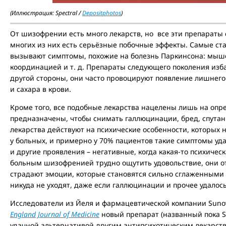
(Иллюстрация: Spectral /
Depositphotos
)
От шизофрении есть много лекарств, но все эти препараты 
многих из них есть серьёзные побочные эффекты. Самые с
вызывают симптомы, похожие на болезнь Паркинсона: мыш
координацией и т. д. Препараты следующего поколения избав
другой стороны, они часто провоцируют появление лишнего
и сахара в крови.
Кроме того, все подобные лекарства нацелены лишь на опр
предназначены, чтобы снимать галлюцинации, бред, спутан
лекарства действуют на психические особенности, которых н
у больных, и примерно у 70% пациентов такие симптомы уда
и другие проявления – негативные, когда какая-то психичес
больным шизофренией трудно ощутить удовольствие, они от
страдают эмоции, которые становятся сильно сглаженными 
никуда не уходят, даже если галлюцинации и прочее удалось
Исследователи из Йеля и фармацевтической компании Sunov
England Journal of Medicine
новый препарат (названный пока S
удачной альтернативой другим антипсихотическим лекарств