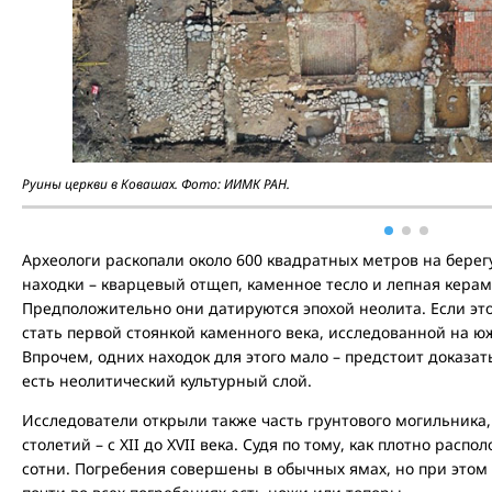
Руины церкви в Ковашах. Фото: ИИМК РАН.
Археологи раскопали около 600 квадратных метров на бере
находки – кварцевый отщеп, каменное тесло и лепная керами
Предположительно они датируются эпохой неолита. Если это
стать первой стоянкой каменного века, исследованной на ю
Впрочем, одних находок для этого мало – предстоит доказать
есть неолитический культурный слой.
Исследователи открыли также часть грунтового могильника,
столетий – с XII до XVII века. Судя по тому, как плотно рас
сотни. Погребения совершены в обычных ямах, но при этом