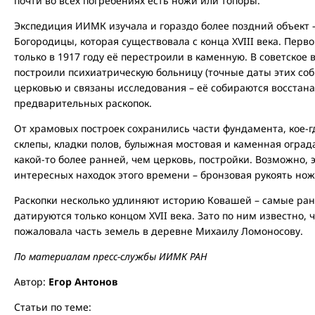
почти во всех погребениях есть ножи или топоры.
Экспедиция ИИМК изучала и гораздо более поздний объект 
Богородицы, которая существовала с конца XVIII века. Перв
только в 1917 году её перестроили в каменную. В советское
построили психиатрическую больницу (точные даты этих со
церковью и связаны исследования – её собираются восстана
предварительных раскопок.
От храмовых построек сохранились части фундамента, кое-гд
склепы, кладки полов, булыжная мостовая и каменная огра
какой-то более ранней, чем церковь, постройки. Возможно, 
интересных находок этого времени – бронзовая рукоять но
Раскопки несколько удлиняют историю Ковашей – самые ра
датируются только концом XVII века. Зато по ним известно, чт
пожаловала часть земель в деревне Михаилу Ломоносову.
По материалам пресс-службы ИИМК РАН
Автор:
Егор Антонов
Статьи по теме: