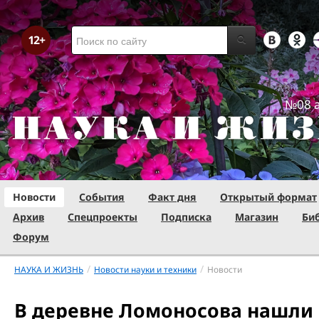
№08 а
Новости
События
Факт дня
Открытый формат
Архив
Спецпроекты
Подписка
Магазин
Би
Форум
/
/
НАУКА И ЖИЗНЬ
Новости науки и техники
Новости
В деревне Ломоносова нашли