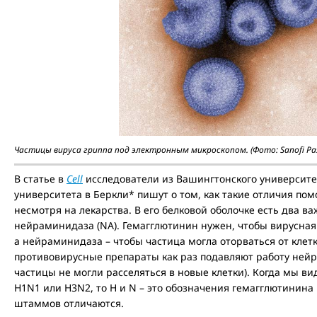
Частицы вируса гриппа под электронным микроскопом. (Фото: Sanofi Pas
В статье в
Cell
исследователи из Вашингтонского университе
университета в Беркли* пишут о том, как такие отличия по
несмотря на лекарства. В его белковой оболочке есть два ва
нейраминидаза (NA). Гемагглютинин нужен, чтобы вирусная 
а нейраминидаза – чтобы частица могла оторваться от клетк
противовирусные препараты как раз подавляют работу ней
частицы не могли расселяться в новые клетки). Когда мы 
H1N1 или H3N2, то H и N – это обозначения гемагглютинин
штаммов отличаются.