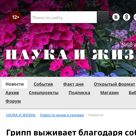
№08 а
Новости
События
Факт дня
Открытый формат
Архив
Спецпроекты
Подписка
Магазин
Би
Форум
/
/
НАУКА И ЖИЗНЬ
Новости науки и техники
Новости
Грипп выживает благодаря со