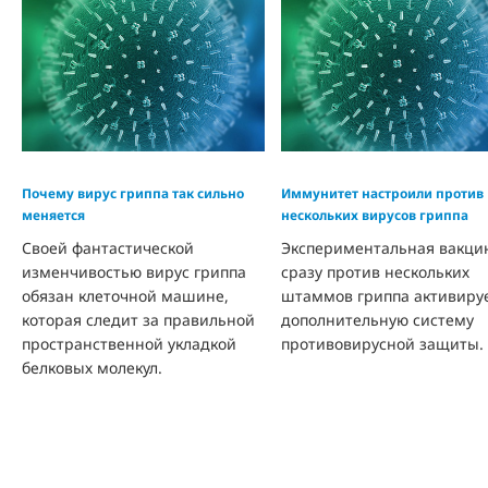
Почему вирус гриппа так сильно
Иммунитет настроили против
меняется
нескольких вирусов гриппа
Своей фантастической
Экспериментальная вакци
изменчивостью вирус гриппа
сразу против нескольких
обязан клеточной машине,
штаммов гриппа активиру
которая следит за правильной
дополнительную систему
пространственной укладкой
противовирусной защиты.
белковых молекул.