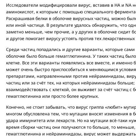
Исследователи модифицировали вирус, вставив в HA и NA 
аминокислот, к которым с помощью специального фермента
Раскрашивая белки в оболочке вирусных частиц, можно было
или иной частице. В результате удалось обнаружить, что о
заметно меньше, чем прочие, а у других в оболочке сидит 
и другое помогает вирусу устоять против тех лекарственных
Среди частиц попадались и другие варианты, которые сами 
оболочке было больше гемагглютинина. У таких частиц был
клетке. Все эти варианты появлялись все вместе, и именно
может очень быстро приспособиться к меняющимся условия
препаратами, направленными против нейраминидазы, вирус
частиц или за счёт тех, на которых нейраминидазы больше;
взаимодействовать с клеткой, он выживет за счёт частиц с
гемагглютинина или просто более крупных.
Конечно, не стоит забывать, что вирус гриппа «любит» мути
многом обусловлена тем, что мутации вносят изменения в бе
удара иммунитета или лекарств. Но на мутации всё-таки нужн
время сборки частиц они получаются то больше, то меньше,
гемагглютинина и нейраминидазы, вирус может выдержать 