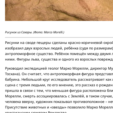
Рисунок из Сахары. (Фото: Marco Morelli.)
Рисунки на своде пещеры сделаны красно-коричневой охро
изобразил двух взрослых людей, ребёнка (судя по размерам),
антропоморфное существо. Ребёнок помещён между двумя 
ними. Фигуры льва, существа и одного из взрослых повреж
Руководил экспедицией геолог Марко Морелли, директор Му
Тоскана). Он считает, что антропоморфная фигура представл
бабуина. Небольшой круг исследователь рассматривает как 
сцена с тремя людьми, по его мнению, это рассказ о рожде
пришла в связи с тем, что меньшая фигура расположена бл
Морелли, смерть ассоциировалась с Землёй, в таком случае
человека вверху, художник показывал противоположное – неб
Присутствие животных и «звезды» позволило Марко Морелли
христианским сюжетом Рождества.