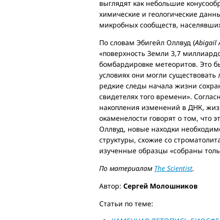
выглядят как небольшие конусооб
химические и геологические данны
микробных сообществ, населявших
По словам Эбигейл Оллвуд (
Abigail
«поверхность Земли 3,7 миллиардо
бомбардировке метеоритов. Это бы
условиях они могли существовать 
редкие следы начала жизни сохра
свидетелях того времени». Соглас
накопления изменений в ДНК, жизн
окаменелости говорят о том, что э
Оллвуд, новые находки необходим
структуры, схожие со строматолит
изученные образцы «собраны тол
По материалам
The Scientist
.
Автор:
Сергей Молошников
Статьи по теме: