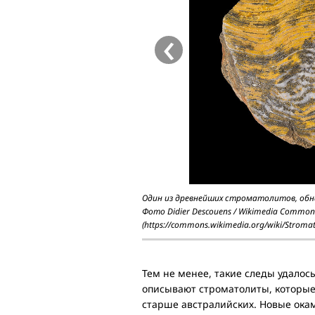
‹
Один из древнейших строматолитов, обна
Фото Didier Descouens / Wikimedia Commons
(https://commons.wikimedia.org/wiki/Stroma
Тем не менее, такие следы удалос
описывают строматолиты, которые
старше австралийских. Новые ока