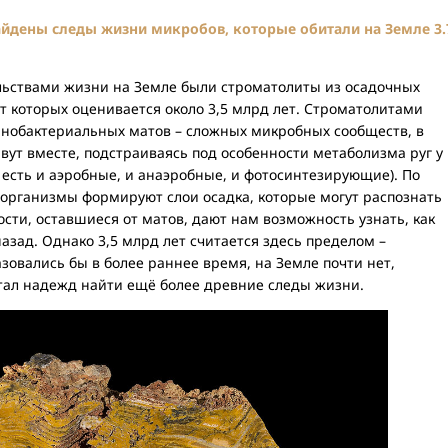
айдены следы жизни микробов, которые обитали на Земле 3.
ьствами жизни на Земле были строматолиты из осадочных
т которых оценивается около 3,5 млрд лет. Строматолитами
нобактериальных матов – сложных микробных сообществ, в
ут вместе, подстраиваясь под особенности метаболизма руг у
 есть и аэробные, и анаэробные, и фотосинтезирующие). По
оорганизмы формируют слои осадка, которые могут распознать
ости, оставшиеся от матов, дают нам возможность узнать, как
зад. Однако 3,5 млрд лет считается здесь пределом –
зовались бы в более раннее время, на Земле почти нет,
итал надежд найти ещё более древние следы жизни.