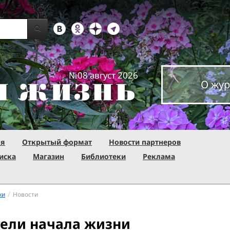
№08 август 2026
О жур
ня
Открытый формат
Новости партнеров
иска
Магазин
Библиотеки
Реклама
/
ки
Новости
ели начала жизни