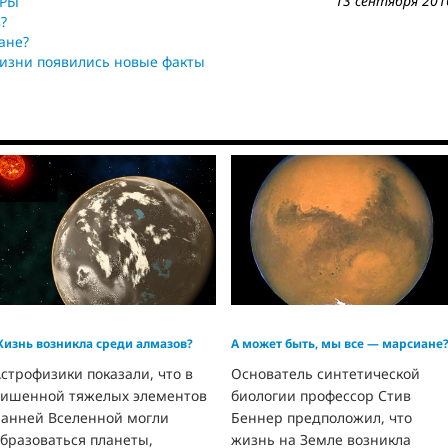
13 сентября 201
ЕРЫ
?
ане?
жизни появились новые факты
изнь возникла среди алмазов?
А может быть, мы все — марсиане
строфизики показали, что в
Основатель синтетической
лишенной тяжелых элементов
биологии профессор Стив
ранней Вселенной могли
Беннер предположил, что
бразоваться планеты,
жизнь на Земле возникла