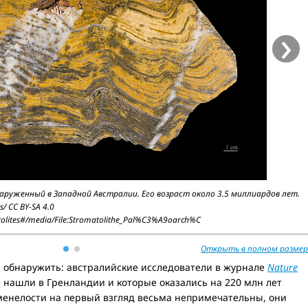
›
руженный в Западной Австралии. Его возраст около 3.5 миллиардов лет.
/ CC BY-SA 4.0
tolites#/media/File:Stromatolithe_Pal%C3%A9oarch%C
Открыть в полном размер
ь обнаружить: австралийские исследователи в журнале
Nature
 нашли в Гренландии и которые оказались на 220 млн лет
менелости на первый взгляд весьма непримечательны, они