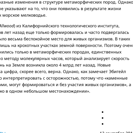
разные изменения в структуре метаморфических пород. Однак
е указывают на то, что они появились в результате жизни
 морское мелководье.
 Allwood
) из Калифорнийского технологического института,
в лет назад еще только формировалась и часто подвергалась
ло весьма беспокойное место для живых организмов. В таких
лишь на крохотных участках земной поверхности. Поэтому очен
нились только в метаморфических породах, единственных
но методу молекулярных часов, который анализирует скорость
ь на Земле возникла около 4 млрд лет назад. Новые
та цифра, скорее всего, верна. Однако, как замечает Эбигейл
о интерпретировать с осторожностью, потому что «каменные
ами, могут формироваться и без участия живых организмов», а
ько в одном небольшом местонахождении».