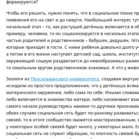
формируются?
Чтобы его решить, нужно понять, что в социальном плане 
появления его на свет и до смерти. Наибольший интерес ту
начальный этап – то, как растущий детёныш включается в о
примеру, человека, то он социализируется в несколько этап
частью родителей и родственников – бабушек, дедушек, тёт
которые приходят в гости. С ними ребёнок довольно долго 
а потом в его жизни наступает детский сад, школа, институт
окружающий социум раздвигается до невообразимых размер
то локальным кругом родственников-знакомых. А что у жив
Зоологи из
Пенсильванского университета
, создавая вирту
исходили из простого предположения, что у детёныша всякая
материнского окружения, либо сама по себе. Иными словам
либо включается в знакомства матери, либо налаживает в
самого начала руководствуясь какими-то другими признака
обоих случаях социальная сеть будет по-разному развиватьс
связей, то в итоге сообщество окажется кластеризованным, 
у некоторых особей связей будет много, у некоторых мало. 
социальная сеть не служит образцом, то плотность связей 