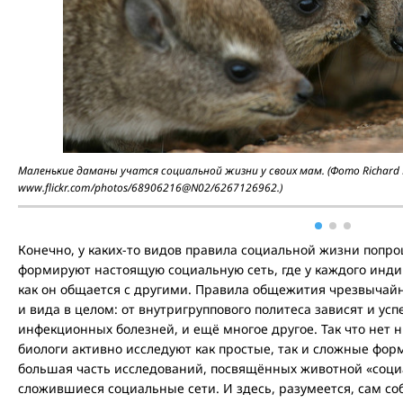
Маленькие даманы учатся социальной жизни у своих мам. (Фото Richard
www.flickr.com/photos/68906216@N02/6267126962.)
Конечно, у каких-то видов правила социальной жизни попрощ
формируют настоящую социальную сеть, где у каждого индив
как он общается с другими. Правила общежития чрезвычай
и вида в целом: от внутригруппового политеса зависят и ус
инфекционных болезней, и ещё многое другое. Так что нет н
биологи активно исследуют как простые, так и сложные фо
большая часть исследований, посвящённых животной «соци
сложившиеся социальные сети. И здесь, разумеется, сам соб