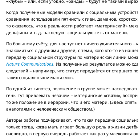
«клубы» – или, если угодно, «банды» – будут не такими выр
Когда полученные модели сравнили с социальным устройст
сравнения использовали пятнистых гиен, даманов, короткох
то оказалось, что в реальности работает «материнский» ме
дельфины и т. д. наследуют социальную сеть от матери.
По большому счёту, для нас тут нет ничего удивительного 
знакомиться с друзьями друзей, с теми, кого кто-то из наше
передачу социальной структуры по материнской линии можн
Nature Communications
. Из полученных результатов можно с
следствий – например, что статус передаётся от старшего 
таких социальных механизмов.
По одной из гипотез, положение в группе может наследовать
гены тут привлекать незачем – материнские «связи», восп
то же положение в иерархии, что и его матери. (Здесь опять
аналогиями с человеческим обществом.)
Авторы работы подчёркивают, что такая передача социальн
только тогда, когда мать играет большую роль в жизни детё
очевидно, в первую очередь работает как раз у млекопитаю