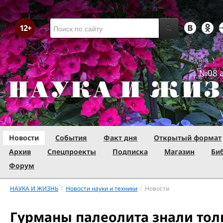
№08 а
Новости
События
Факт дня
Открытый формат
Архив
Спецпроекты
Подписка
Магазин
Би
Форум
/
/
НАУКА И ЖИЗНЬ
Новости науки и техники
Новости
Гурманы палеолита знали толк