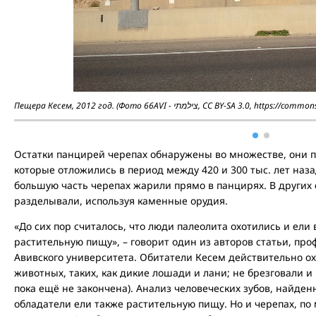
Пещера Кесем, 2012 год. (Фото 66AVI - צילמתי, 
Остатки панцирей черепах обнаружены во множестве, они п
которые отложились в период между 420 и 300 тыс. лет назад
большую часть черепах жарили прямо в панцирях. В других 
разделывали, используя каменные орудия.
«До сих пор считалось, что люди палеолита охотились и ели
растительную пищу», – говорит один из авторов статьи, про
Авивского университета. Обитатели Кесем действительно о
животных, таких, как дикие лошади и лани; не брезговали и
пока ещё не закончена). Анализ человеческих зубов, найденн
обладатели ели также растительную пищу. Но и черепах, по