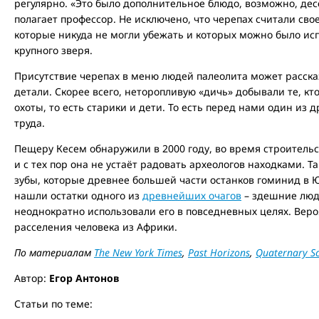
регулярно. «Это было дополнительное блюдо, возможно, десе
полагает профессор. Не исключено, что черепах считали с
которые никуда не могли убежать и которых можно было испо
крупного зверя.
Присутствие черепах в меню людей палеолита может расск
детали. Скорее всего, неторопливую «дичь» добывали те, кт
охоты, то есть старики и дети. То есть перед нами один из
труда.
Пещеру Кесем обнаружили в 2000 году, во время строительст
и с тех пор она не устаёт радовать археологов находками. 
зубы, которые древнее большей части останков гоминид в 
нашли остатки одного из
древнейших очагов
– здешние люд
неоднократно использовали его в повседневных целях. Веро
расселения человека из Африки.
По материалам
The New York Times
,
Past Horizons
,
Quaternary Sc
Автор:
Егор Антонов
Статьи по теме: