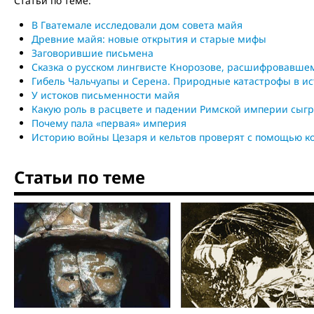
Статьи по теме:
В Гватемале исследовали дом совета майя
Древние майя: новые открытия и старые мифы
Заговорившие письмена
Сказка о русском лингвисте Кнорозове, расшифровавше
Гибель Чальчуапы и Серена. Природные катастрофы в и
У истоков письменности майя
Какую роль в расцвете и падении Римской империи сыгр
Почему пала «первая» империя
Историю войны Цезаря и кельтов проверят с помощью 
Статьи по теме