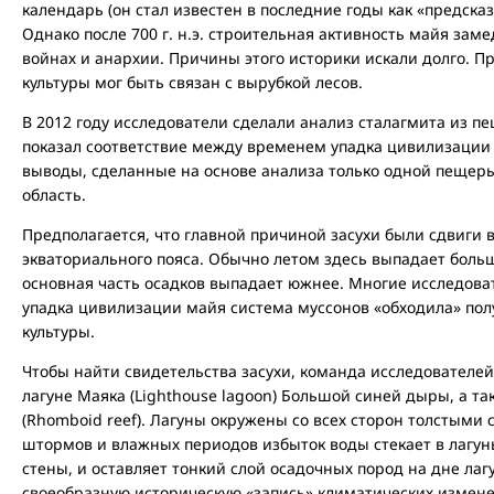
календарь (он стал известен в последние годы как «предсказ
Однако после 700 г. н.э. строительная активность майя зам
войнах и анархии. Причины этого историки искали долго. Пр
культуры мог быть связан с вырубкой лесов.
В 2012 году исследователи сделали анализ сталагмита из 
показал соответствие между временем упадка цивилизаци
выводы, сделанные на основе анализа только одной пещеры
область.
Предполагается, что главной причиной засухи были сдвиги 
экваториального пояса. Обычно летом здесь выпадает больш
основная часть осадков выпадает южнее. Многие исследова
упадка цивилизации майя система муссонов «обходила» по
культуры.
Чтобы найти свидетельства засухи, команда исследователе
лагуне Маяка (Lighthouse lagoon) Большой синей дыры, а т
(Rhomboid reef). Лагуны окружены со всех сторон толстыми
штормов и влажных периодов избыток воды стекает в лагу
стены, и оставляет тонкий слой осадочных пород на дне лаг
своеобразную историческую «запись» климатических измен