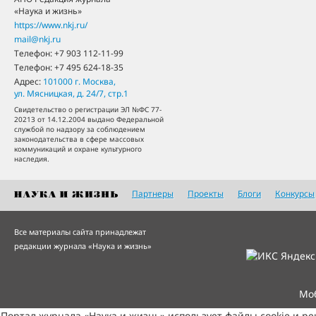
«Наука и жизнь»
https://www.nkj.ru/
mail@nkj.ru
Телефон:
+7 903 112-11-99
Телефон:
+7 495 624-18-35
Адрес:
101000
г. Москва
,
ул. Мясницкая, д. 24/7, стр.1
Свидетельство о регистрации ЭЛ №ФС 77-
20213 от 14.12.2004 выдано Федеральной
службой по надзору за соблюдением
законодательства в сфере массовых
коммуникаций и охране культурного
наследия.
Партнеры
Проекты
Блоги
Конкурсы
Все материалы сайта принадлежат
редакции журнала «Наука и жизнь»
Мо
Портал журнала «Наука и жизнь» использует файлы cookie и р