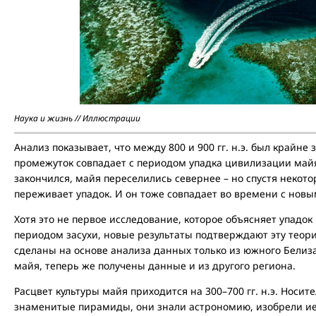
Наука и жизнь // Иллюстрации
Анализ показывает, что между 800 и 900 гг. н.э. был крайн
промежуток совпадает с периодом упадка цивилизации майя
закончился, майя переселились севернее – но спустя некото
переживает упадок. И он тоже совпадает во времени с но
Хотя это не первое исследование, которое объясняет упад
периодом засухи, новые результаты подтверждают эту теор
сделаны на основе анализа данных только из южного Белиз
майя, теперь же получены данные и из другого региона.
Расцвет культуры майя приходится на 300–700 гг. н.э. Носит
знаменитые пирамиды, они знали астрономию, изобрели и