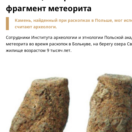
фрагмент метеорита
Камень, найденный при раскопках в Польше, мог исп
считают археологи.
Сотрудники Института археологии и этнологии Польской ак
метеорита во время раскопок в Болькуве, на берегу озера С
жилище возрастом 9 тысяч лет.