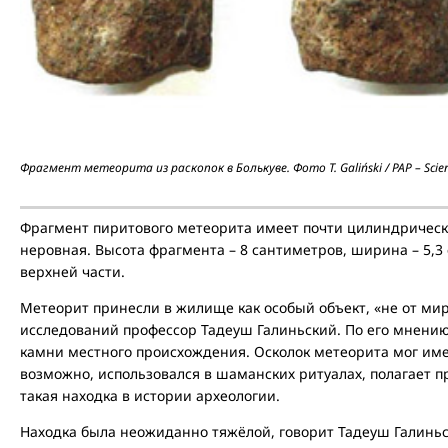
Фрагмент метеорита из раскопок в Болькуве. Фото T. Galiński / PAP – Scien
Фрагмент пиритового метеорита имеет почти цилиндрическ
неровная. Высота фрагмента – 8 сантиметров, ширина – 5,3 
верхней части.
Метеорит принесли в жилище как особый объект, «не от мир
исследований профессор Тадеуш Галиньский. По его мнени
камни местного происхождения. Осколок метеорита мог име
возможно, использовался в шаманских ритуалах, полагает пр
такая находка в истории археологии.
Находка была неожиданно тяжёлой, говорит Тадеуш Галиньс