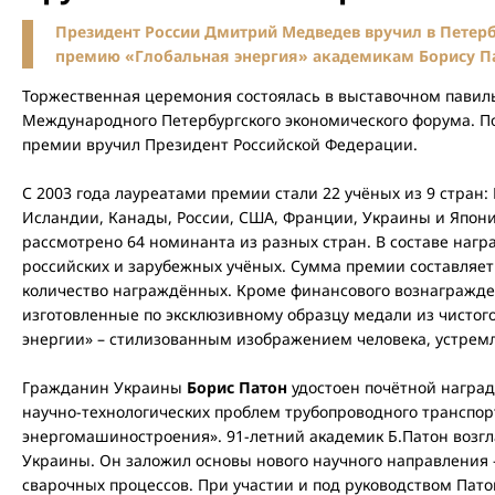
Президент России Дмитрий Медведев вручил в Пете
премию «Глобальная энергия» академикам Борису Па
Торжественная церемония состоялась в выставочном павиль
Международного Петербургского экономического форума. П
премии вручил Президент Российской Федерации.
С 2003 года лауреатами премии стали 22 учёных из 9 стран
Исландии, Канады, России, США, Франции, Украины и Япон
рассмотрено 64 номинанта из разных стран. В составе нагр
российских и зарубежных учёных. Сумма премии составляет 
количество награждённых. Кроме финансового вознагражд
изготовленные по эксклюзивному образцу медали из чистого
энергии» – стилизованным изображением человека, устремл
Гражданин Украины
Борис Патон
удостоен почётной награ
научно-технологических проблем трубопроводного транспор
энергомашиностроения». 91-летний академик Б.Патон возг
Украины. Он заложил основы нового научного направления 
сварочных процессов. При участии и под руководством Пат