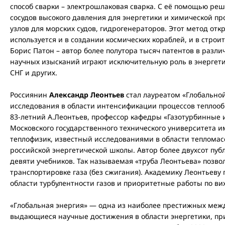
способ сварки – электрошлаковая сварка. С её помощью ре
сосудов высокого давления для энергетики и химической 
узлов для морских судов, гидрогенераторов. Этот метод отк
используется и в создании космических кораблей, и в строи
Борис Патон – автор более полутора тысяч патентов в разли
научных изысканий играют исключительную роль в энергети
СНГ и других.
Россиянин
Александр Леонтьев
стал лауреатом «Глобально
исследования в области интенсификации процессов теплообм
83-летний А.Леонтьев, профессор кафедры «Газотурбинные
Московского государственного технического университета 
теплофизик, известный исследованиями в области тепломас
российской энергетической школы. Автор более двухсот пу
девяти учебников. Так называемая «труба Леонтьева» позво
транспортировке газа (без сжигания). Академику Леонтьеву
области турбулентности газов и приоритетные работы по в
«Глобальная энергия» — одна из наиболее престижных ме
выдающиеся научные достижения в области энергетики, при