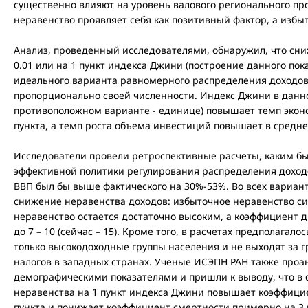
существенно влияют на уровень валового регионального пр
неравенство проявляет себя как позитивный фактор, а избы
Анализ, проведенный исследователями, обнаружил, что сн
0.01 или на 1 пункт индекса Джини (построение данного пок
идеального варианта равномерного распределения доходов,
пропорционально своей численности. Индекс Джини в данно
противоположном варианте - единице) повышает темп эконо
пункта, а темп роста объема инвестиций повышает в среднем
Исследователи провели ретроспективные расчеты, каким бы 
эффективной политики регулирования распределения доходов
ВВП был бы выше фактического на 30%-53%. Во всех вариан
снижение неравенства доходов: избыточное неравенство с
неравенство остается достаточно высоким, а коэффициент
до 7 – 10 (сейчас – 15). Кроме того, в расчетах предполагал
только высокодоходные группы населения и не выходят за 
налогов в западных странах. Ученые ИСЭПН РАН также проа
демографическими показателями и пришли к выводу, что в
неравенства на 1 пункт индекса Джини повышает коэффици
пункта и понижает коэффициент смертности примерно на 3