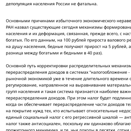
депопуляция населения России не фатальна.
Основными причинами избыточного экономического нераве
РАН назвал существующие сегодня механизмы формировани
населения и их деформация, связанная, прежде всего, с нас
богатых. По его данным, на 100 рублей прироста валового р
на душу населения, бедные получают прирост на 5 рублей, а 
разница между богатыми и бедными в 40 раз).
Основной путь корректировки распределительных механизм
перераспределения доходов в системах “налогообложение - 
рыночной экономикой уже в течение длительного времени 
регулирование, направленное на выравнивание материаль
групп населения и такая система признается наиболее важ
перераспределения доходов. При этом налог будет подлинно
когда он обеспечивает перераспределение части доходов те
на покрытие нужд тех, кто испытывает относительные недос
единый социальный налог с его регрессивной шкалой — ан
налог также антисоциален, поскольку им одинаково облагаю
прожиточного минимума, и те, чьи доходы в десятки, сотни