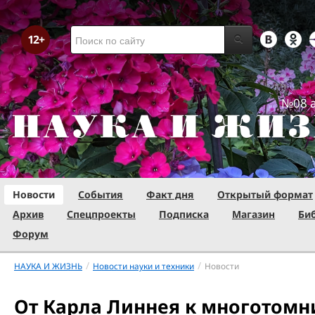
№08 а
Новости
События
Факт дня
Открытый формат
Архив
Спецпроекты
Подписка
Магазин
Би
Форум
/
/
НАУКА И ЖИЗНЬ
Новости науки и техники
Новости
От Карла Линнея к многотомн