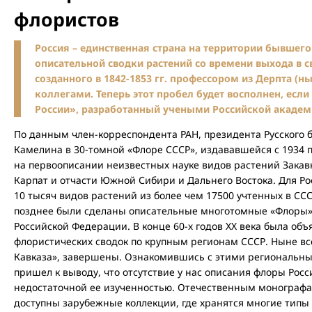
флористов
Россия – единственная страна на территории бывшего
описательной сводки растений со времени выхода в све
созданного в 1842-1853 гг. профессором из Дерпта (нын
коллегами. Теперь этот пробел будет восполнен, есл
России», разработанный учеными Российской академ
По данным член-корреспондента РАН, президента Русского 
Камелина в 30-томной «Флоре СССР», издававшейся с 1934 по
на первоописании неизвестных науке видов растений Закав
Карпат и отчасти Южной Сибири и Дальнего Востока. Для Ро
10 тысяч видов растений из более чем 17500 учтенных в С
позднее были сделаны описательные многотомные «Флоры» 
Российской Федерации. В конце 60-х годов XX века была об
флористических сводок по крупным регионам СССР. Ныне вс
Кавказа», завершены. Ознакомившись с этими региональн
пришел к выводу, что отсутствие у нас описания флоры Росс
недостаточной ее изученностью. Отечественным монограф
доступны зарубежные коллекции, где хранятся многие типы