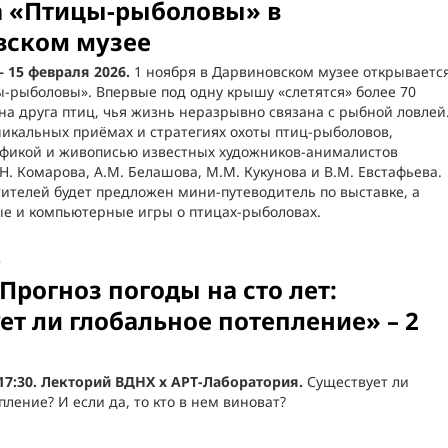
а «Птицы-рыболовы» в
вском музее
— 15 февраля 2026.
1 ноября в Дарвиновском музее открываетс
-рыболовы». Впервые под одну крышу «слетятся» более 70
на друга птиц, чья жизнь неразрывно связана с рыбной ловлей
никальных приёмах и стратегиях охоты птиц-рыболовов,
афикой и живописью известных художников-анималистов
.Н. Комарова, А.М. Белашова, М.М. Кукунова и В.М. Евстафьева.
ителей будет предложен мини-путеводитель по выставке, а
ые и компьютерные игры о птицах-рыболовах.
5
Прогноз погоды на сто лет:
ет ли глобальное потепление» – 2
–17:30. Лекторий ВДНХ х АРТ-Лаборатория.
Существует ли
пление? И если да, то кто в нем виноват?