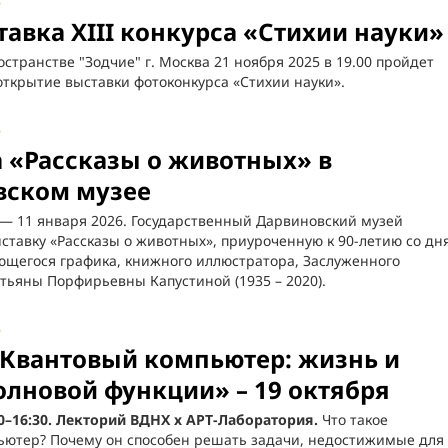
5
авка XIII конкурса «Стихии науки»
остранстве "Зодчие" г. Москва 21 ноября 2025 в 19.00 пройдет
ткрытие выставки фотоконкурса «Стихии науки».
5
 «Рассказы о животных» в
вском музее
 — 11 января 2026. Государственный Дарвиновский музей
ставку «Рассказы о животных», приуроченную к 90-летию со дн
щегося графика, книжного иллюстратора, Заслуженного
тьяны Порфирьевны Капустиной (1935 – 2020).
5
Квантовый компьютер: жизнь и
олновой функции» – 19 октября
00–16:30. Лекторий ВДНХ х АРТ-Лаборатория.
Что такое
ьютер? Почему он способен решать задачи, недостижимые для