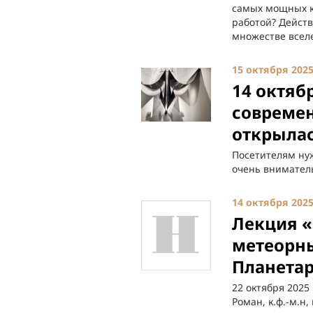
самых мощных к
работой? Действ
множестве всел
15 октября 202
14 октяб
современ
открыла
Посетителям нуж
очень вниматель
14 октября 202
Лекция «
метеорн
Планетар
22 октября 2025
Роман, к.ф.-м.н