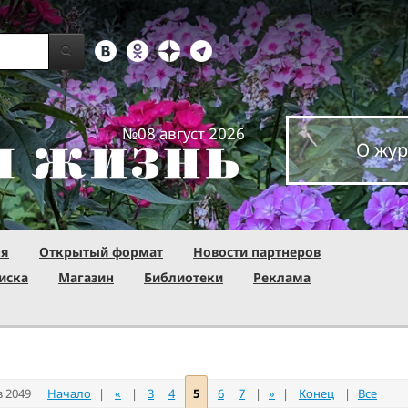
№08 август 2026
О жур
ня
Открытый формат
Новости партнеров
иска
Магазин
Библиотеки
Реклама
з 2049
Начало
|
«
|
3
4
5
6
7
|
»
|
Конец
|
Все