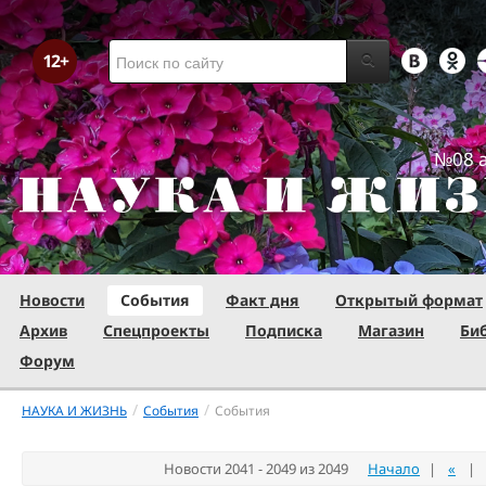
№08 а
Новости
События
Факт дня
Открытый формат
Архив
Спецпроекты
Подписка
Магазин
Би
Форум
/
/
НАУКА И ЖИЗНЬ
События
События
Новости 2041 - 2049 из 2049
Начало
|
«
|