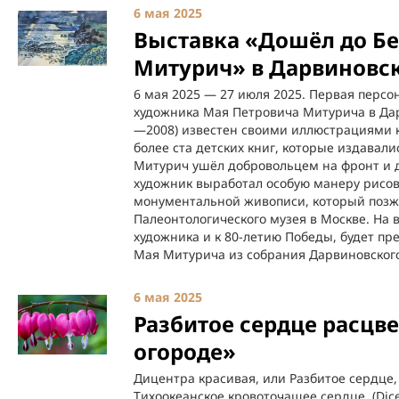
6 мая 2025
Выставка «Дошёл до Б
Митурич» в Дарвиновс
6 мая 2025 — 27 июля 2025. Первая персо
художника Мая Петровича Митурича в Да
—2008) известен своими иллюстрациями к
более ста детских книг, которые издавалис
Митурич ушёл добровольцем на фронт и 
художник выработал особую манеру рисо
монументальной живописи, который позж
Палеонтологического музея в Москве. На 
художника и к 80-летию Победы, будет п
Мая Митурича из собрания Дарвиновского
6 мая 2025
Разбитое сердце расцв
огороде»
Дицентра красивая, или Разбитое сердце
Тихоокеанское кровоточащее сердце, (Dic