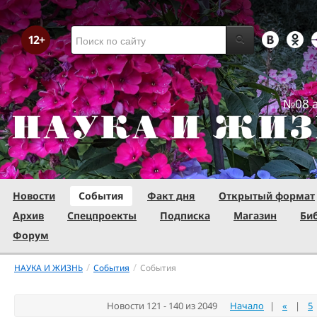
№08 а
Новости
События
Факт дня
Открытый формат
Архив
Спецпроекты
Подписка
Магазин
Би
Форум
/
/
НАУКА И ЖИЗНЬ
События
События
Новости 121 - 140 из 2049
Начало
|
«
|
5