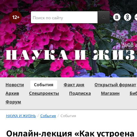
№08 а
Новости
События
Факт дня
Открытый формат
Архив
Спецпроекты
Подписка
Магазин
Би
Форум
/
/
НАУКА И ЖИЗНЬ
События
События
Онлайн-лекция «Как устроена 