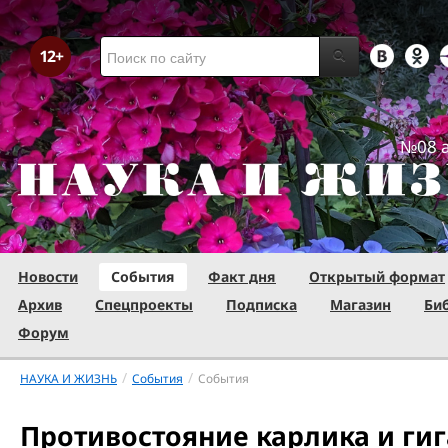
№08 а
Новости
События
Факт дня
Открытый формат
Архив
Спецпроекты
Подписка
Магазин
Би
Форум
/
/
НАУКА И ЖИЗНЬ
События
События
Противостояние карлика и гиг