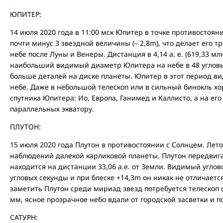
ЮПИТЕР:
14 июля 2020 года в 11:00 мск Юпитер в точке противостоян
почти минус 3 звездной величины (– 2,8m), что делает его 
небе после Луны и Венеры. Дистанция в 4,14 а. е. (619,33 мл
наибольший видимый диаметр Юпитера на небе в 48 угловых
больше деталей на диске планеты. Юпитер в этот период ви
небе. Даже в небольшой телескоп или в сильный бинокль х
спутника Юпитера: Ио, Европа, Ганимед и Каллисто, а на его
параллельных экватору.
ПЛУТОН:
15 июля 2020 года Плутон в противостоянии с Солнцем. Лето
наблюдений далекой карликовой планеты. Плутон передвига
находится на дистанции 33,06 а.е. от Земли. Видимый углов
угловых секунды и при блеске +14,3m он никак не отличаетс
заметить Плутон среди мириад звезд потребуется телескоп
мм, ясное прозрачное небо вдали от городской засветки и п
САТУРН: