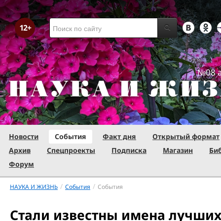
№08 а
Новости
События
Факт дня
Открытый формат
Архив
Спецпроекты
Подписка
Магазин
Би
Форум
/
/
НАУКА И ЖИЗНЬ
События
События
Стали известны имена лучши