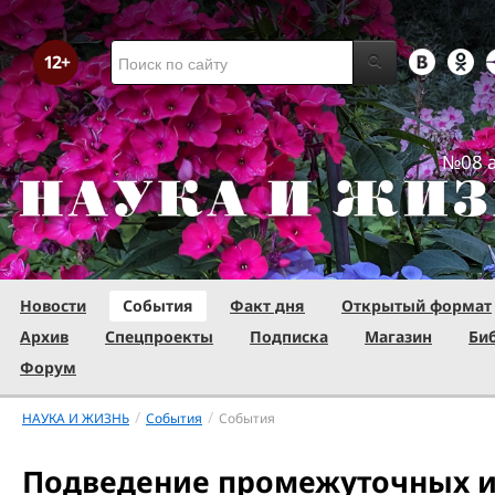
№08 а
Новости
События
Факт дня
Открытый формат
Архив
Спецпроекты
Подписка
Магазин
Би
Форум
/
/
НАУКА И ЖИЗНЬ
События
События
Подведение промежуточных и