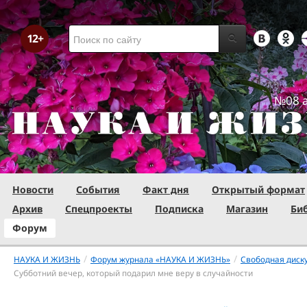
№08 а
Новости
События
Факт дня
Открытый формат
Архив
Спецпроекты
Подписка
Магазин
Би
Форум
/
/
НАУКА И ЖИЗНЬ
Форум журнала «НАУКА И ЖИЗНЬ»
Свободная диск
Субботний вечер, который подарил мне веру в случайности