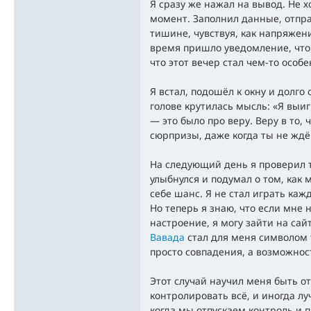
Я сразу же нажал на вывод. Не х
момент. Заполнил данные, отпра
тишине, чувствуя, как напряжени
время пришло уведомление, что 
что этот вечер стал чем-то особ
Я встал, подошёл к окну и долго
голове крутилась мысль: «Я выиг
— это было про веру. Веру в то,
сюрпризы, даже когда ты не жд
На следующий день я проверил 
улыбнулся и подумал о том, как 
себе шанс. Я не стал играть ка
Но теперь я знаю, что если мне 
настроение, я могу зайти на сай
Вавада
стал для меня символом т
просто совпадения, а возможност
Этот случай научил меня быть 
контролировать всё, и иногда л
когда мы отпускаем контроль и 