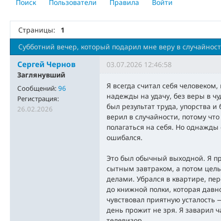
Поиск
Пользователи
Правила
Войти
Страницы:
1
Субботний вечер, который подарил мне веру в случайнос
Сергей Чернов
03.07.2026 12:46:58
Заглянувший
Я всегда считал себя человеком,
Сообщений:
96
надежды на удачу, без веры в чу
Регистрация:
был результат труда, упорства и
26.02.2026
верил в случайности, потому что
полагаться на себя. Но однажды
ошибался.
Это был обычный выходной. Я пр
сытным завтраком, а потом це
делами. Убрался в квартире, пе
до книжной полки, которая давн
чувствовал приятную усталость 
день прожит не зря. Я заварил ч
телевизор.