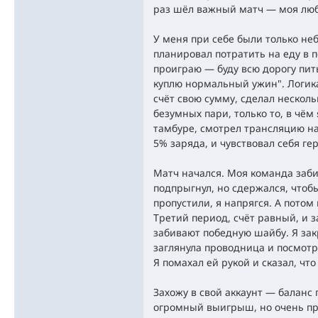
раз шёл важный матч — моя люб
У меня при себе были только не
планировал потратить на еду в п
проиграю — буду всю дорогу пит
куплю нормальный ужин". Логика
счёт свою сумму, сделал несколь
безумных пари, только то, в чём 
тамбуре, смотрел трансляцию на
5% заряда, и чувствовал себя г
Матч начался. Моя команда заби
подпрыгнул, но сдержался, чтоб
пропустили, я напрягся. А потом
Третий период, счёт равный, и 
забивают победную шайбу. Я закр
заглянула проводница и посмотр
Я помахал ей рукой и сказал, что
Захожу в свой аккаунт — баланс 
огромный выигрыш, но очень пр