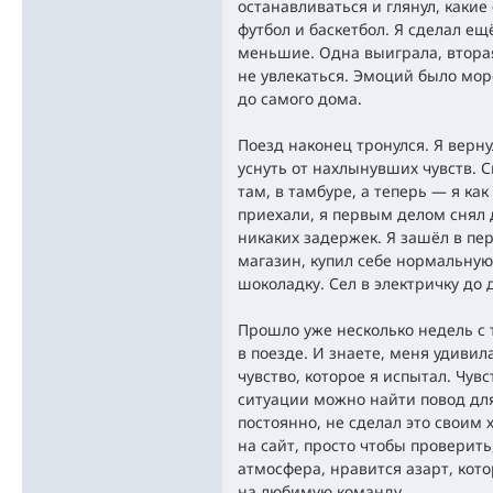
останавливаться и глянул, какие
футбол и баскетбол. Я сделал ещ
меньшие. Одна выиграла, вторая
не увлекаться. Эмоций было мор
до самого дома.
Поезд наконец тронулся. Я вернул
уснуть от нахлынувших чувств. С
там, в тамбуре, а теперь — я как
приехали, я первым делом снял 
никаких задержек. Я зашёл в п
магазин, купил себе нормальную
шоколадку. Сел в электричку до 
Прошло уже несколько недель с т
в поезде. И знаете, меня удивила
чувство, которое я испытал. Чув
ситуации можно найти повод для 
постоянно, не сделал это своим х
на сайт, просто чтобы проверить
атмосфера, нравится азарт, кото
на любимую команду.