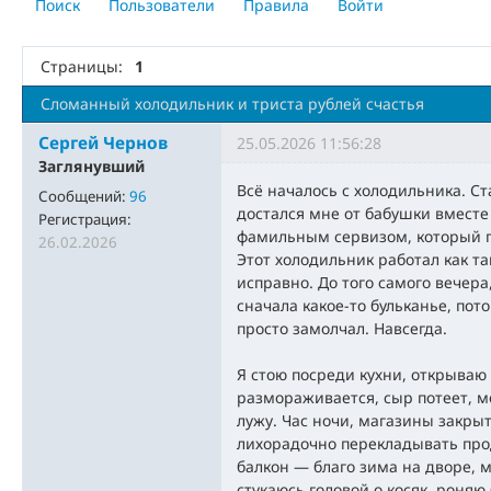
Поиск
Пользователи
Правила
Войти
Страницы:
1
Сломанный холодильник и триста рублей счастья
Сергей Чернов
25.05.2026 11:56:28
Заглянувший
Всё началось с холодильника. Ст
Сообщений:
96
достался мне от бабушки вместе
Регистрация:
фамильным сервизом, который п
26.02.2026
Этот холодильник работал как та
исправно. До того самого вечера
сначала какое-то бульканье, пот
просто замолчал. Навсегда.
Я стою посреди кухни, открываю 
размораживается, сыр потеет, 
лужу. Час ночи, магазины закрыт
лихорадочно перекладывать прод
балкон — благо зима на дворе, м
стукаюсь головой о косяк, роняю