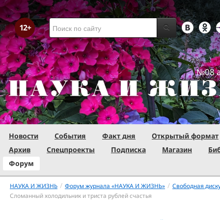
№08 а
Новости
События
Факт дня
Открытый формат
Архив
Спецпроекты
Подписка
Магазин
Би
Форум
/
/
НАУКА И ЖИЗНЬ
Форум журнала «НАУКА И ЖИЗНЬ»
Свободная диск
Сломанный холодильник и триста рублей счастья