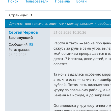
Поиск
Пользователи
Правила
Войти
Страницы:
1
Джекпот для таксиста: один клик между заказом и свобод
Сергей Чернов
21.05.2026 10:20:36
Заглянувший
Работа в такси — это не про день
Сообщений:
95
сажусь за руль в семь утра, выле
Регистрация:
мой организм превращается в жел
26.02.2026
делать? Ипотека, двое детей, и 
оплатит.
Та ночь выдалась особенно мерзк
а те, что есть — какие-то нищеб
рублей. Потом пять километров з
кружу по спальному району, а н
Бензин на исходе, а до заправки
Остановился у круглосуточного 
купил кофе в пластиковом стакан