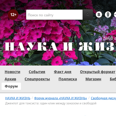
№08 а
Новости
События
Факт дня
Открытый формат
Архив
Спецпроекты
Подписка
Магазин
Би
Форум
/
/
НАУКА И ЖИЗНЬ
Форум журнала «НАУКА И ЖИЗНЬ»
Свободная диск
Джекпот для таксиста: один клик между заказом и свободой