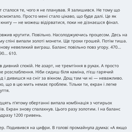
ут сталося те, чого я не планував. Я залишився. Не тому що
асмоктало. Просто мені стало цікаво, що буде далі. Це як
 книгу — не можеш відірватися, поки не дізнаєшся фінал.
овжив крутити. Повільно. Насолоджуючись процесом. Десь на
му спіні випали золоті монети. Ще трохи грошей. Потім тиша.
знову невеликий виграш. Баланс повільно повз угору. 470...
90... 610.
в дивний спокій. Не азарт, не тремтіння в руках. А просто
е розслаблення. Ніби сидиш біля каміна, п'єш гарячий
д і дивишся на сніг за вікном. Дощ там чи ні — неважливо.
о, що в цю мить немає проблем. Тільки ти, екран і легке
уття.
дцять п'ятому обертанні випала комбінація з чотирьох
ів. Екран знову спалахнув. Цього разу золотим. І на баланс
одразу 1200 гривень.
ер. Подивився на цифри. В голові промайнула думка: «А якщо