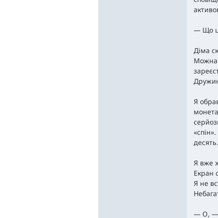
активо
— Що ц
Діма с
Можна 
зареєс
Дружина
Я обра
монета
серйоз
«спін»
десять
Я вже 
Екран 
Я не вс
Небага
— О, —