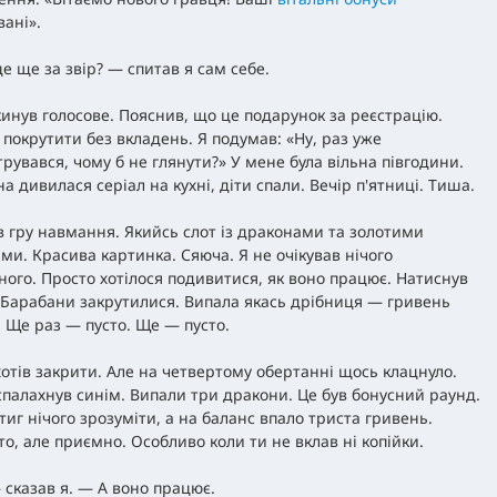
вані».
е ще за звір? — спитав я сам себе.
кинув голосове. Пояснив, що це подарунок за реєстрацію.
покрутити без вкладень. Я подумав: «Ну, раз уже
трувався, чому б не глянути?» У мене була вільна півгодини.
 дивилася серіал на кухні, діти спали. Вечір п'ятниці. Тиша.
в гру навмання. Якийсь слот із драконами та золотими
ми. Красива картинка. Сяюча. Я не очікував нічого
ного. Просто хотілося подивитися, як воно працює. Натиснув
. Барабани закрутилися. Випала якась дрібниця — гривень
. Ще раз — пусто. Ще — пусто.
хотів закрити. Але на четвертому обертанні щось клацнуло.
спалахнув синім. Випали три дракони. Це був бонусний раунд.
тиг нічого зрозуміти, а на баланс впало триста гривень.
то, але приємно. Особливо коли ти не вклав ні копійки.
 сказав я. — А воно працює.