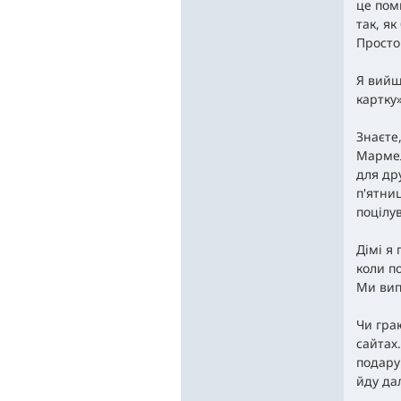
це пом
так, я
Просто
Я вийш
картку»
Знаєте
Мармел
для др
п'ятни
поцілув
Дімі я 
коли по
Ми вип
Чи граю
сайтах
подару
йду да