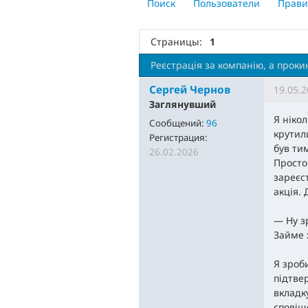
Поиск
Пользователи
Прави
Страницы:
1
Реєстрація за компанію, а прок
Сергей Чернов
19.05.2
Заглянувший
Я нікол
Сообщений:
96
крутил
Регистрация:
був ти
26.02.2026
Просто
зареєс
акція.
— Ну з
Займе 
Я зроб
підтве
вкладку
сповіщ