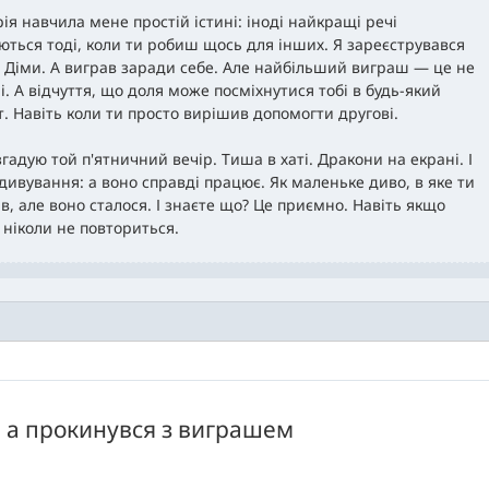
рія навчила мене простій істині: іноді найкращі речі
ються тоді, коли ти робиш щось для інших. Я зареєструвався
 Діми. А виграв заради себе. Але найбільший виграш — це не
і. А відчуття, що доля може посміхнутися тобі в будь-який
. Навіть коли ти просто вирішив допомогти другові.
згадую той п'ятничний вечір. Тиша в хаті. Дракони на екрані. І
здивування: а воно справді працює. Як маленьке диво, в яке ти
ив, але воно сталося. І знаєте що? Це приємно. Навіть якщо
 ніколи не повториться.
, а прокинувся з виграшем