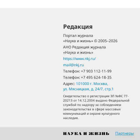
Редакция
Портал журнала
«Наука и жизнь» © 2005–2026
АНО Редакция журнала
«Наука и жизнь»
https://www.nkj.ru/
mail@nkj.ru
Телефон:
+7 903 112-11-99
Телефон:
+7 495 624-18-35
Адрес:
101000
г. Москва
,
ул. Мясницкая, д. 24/7, стр.1
Свидетельство о регистрации ЭЛ №ФС 77-
20213 от 14.12.2004 выдано Федеральной
службой по надзору за соблюдением
законодательства в сфере массовых
коммуникаций и охране культурного
наследия.
Партнеры