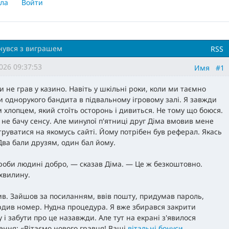
ла
Войти
инувся з виграшем
RSS
026 09:37:53
Имя
#1
и не грав у казино. Навіть у шкільні роки, коли ми таємно
и однорукого бандита в підвальному ігровому залі. Я завжди
м хлопцем, який стоїть осторонь і дивиться. Не тому що боюся.
 не бачу сенсу. Але минулої п'ятниці друг Діма вмовив мене
труватися на якомусь сайті. Йому потрібен був реферал. Якась
 Два бали друзям, один бал йому.
роби людині добро, — сказав Діма. — Це ж безкоштовно.
хвилину.
ив. Зайшов за посиланням, ввів пошту, придумав пароль,
рдив номер. Нудна процедура. Я вже збирався закрити
 і забути про це назавжди. Але тут на екрані з'явилося
ення: «Вітаємо нового гравця! Ваші
вітальні бонуси