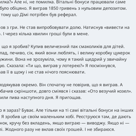
илка?» Але ні, не помилка. Вітальні бонуси працювали саме
к було обіцяно. Я виграв 1850 гривень з нульовим депозитом.
 тому що Дімі потрібен був реферал.
ов з гри. Не став випробовувати долю. Натиснув «вивести на
. І через кілька хвилин гроші були в мене.
, що я зробив? Купив величезний пак смаколиків для дітей.
ад, печиво, сік, який вони люблять, і велику коробку цукерок
ужини. Вона не зрозуміла, чому я такий щедрий у звичайну
цю. Сказала: «Ти що, виграв у лотерею?» Я посміхнувся,
ав її в щоку і не став нічого пояснювати.
подякував окремо. Він спочатку не повірив, що я виграв. А
бачив скріншоти, довго сміявся і сказав: «Ото везучий козел».
или пива наступного дня. Я пригощав.
 я зараз? Буває. Але тільки на ті самі вітальні бонуси на інших
. Я зробив це своїм маленьким хобі. Реєструюся там, де дають
нок, кручу без вкладень, якщо виграю — виводжу. Якщо ні —
лі. Жодного разу не вклав своїх грошей. І не збираюся.