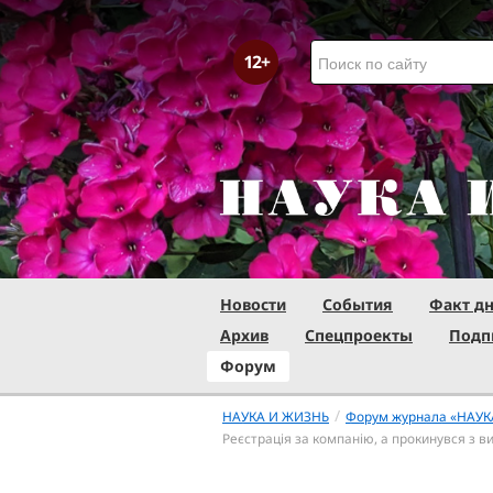
Новости
События
Факт д
Архив
Спецпроекты
Подп
Форум
/
НАУКА И ЖИЗНЬ
Форум журнала «НАУК
Реєстрація за компанію, а прокинувся з 