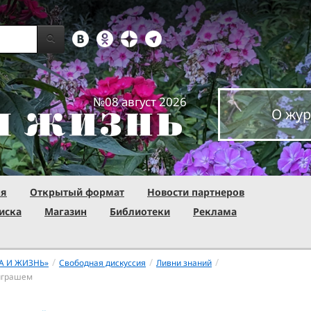
№08 август 2026
О жур
ня
Открытый формат
Новости партнеров
иска
Магазин
Библиотеки
Реклама
/
/
/
А И ЖИЗНЬ»
Свободная дискуссия
Ливни знаний
виграшем