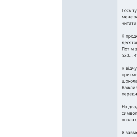
І ось т
мене з
читати
Я прод
десято
Потім 
520... 4
Я відчу
приємн
шокола
Важлив
передч
На два
символ
впало 
Я завм