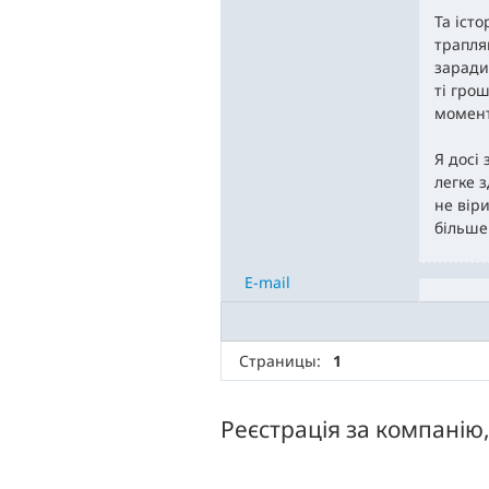
Та істо
трапля
заради
ті грош
момент
Я досі 
легке 
не вір
більше
E-mail
Страницы:
1
Реєстрація за компанію