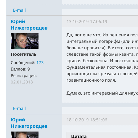
E-mail
Юрий
13.10.2019 17:06:19
Нижегородцев
Да, вот еще что. Из решения пол
интегральный логарифм (или инт
больше нравится). В итоге, соо
Посетитель
следствие такой формы кванта, 
кривая бесконечна. И постоянная
Сообщений:
173
фундаментальная постоянная. Кс
Баллов:
9
происходит как результат возде
Регистрация:
гравитационного поля.
02.01.2018
Думаю, это интересный для наук
E-mail
Юрий
18.10.2019 18:51:06
Нижегородцев
Цитата