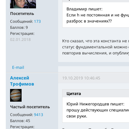
Владимир пишет:
Посетитель
Если h не постоянная и не фу
разброс в значениях??
Сообщений:
173
Баллов:
9
Регистрация:
02.01.2018
Кто сказал, что эта константа не
статус фундаментальной можно с
повторив вычисления, и опублику
E-mail
Алексей
19.10.2019 10:46:45
Трофимов
Цитата
Юрий Нижегородцев пишет:
Частый посетитель
прошу действующих специалист
Сообщений:
9413
свои руки.
Баллов:
45
Регистрация: