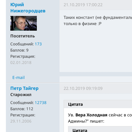
Юрий
21.10.2019 17:00:22
Нижегородцев
Таких констант (не фундаменталь
только в физике :Р
Посетитель
Сообщений:
173
Баллов:
9
Регистрация:
02.01.2018
E-mail
Петр Тайгер
22.10.2019 09:19:09
Старожил
Сообщений:
12738
Цитата
Баллов:
112
Ув.
Вера Холодная
сейчас в со
Регистрация:
Админы?" пишет:
29.11.2006
Цитата