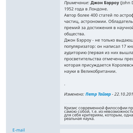
Примечание
:
Джон Бэрроу
(John 
1952 года в Лондоне.
Автор более 400 статей по астр
частиц, астрономии. Обладатель
премий за достижения в научной
общества.
Джон Бэрроу - не только выдаю
популяризатор: он написал 17 к
аудиторию (первая из них вышла в
просветительства отмечены пр
которая присуждается Королевс
науки в Великобритании.
.
Изменено:
Петр Тайгер
-
22.10.201
Кризис современной философии про
самою собой, т.е. из невозможност
для себя критериям, которым, одн
реальная наука.
E-mail