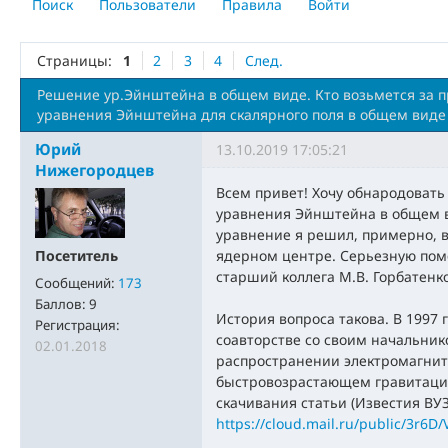
Поиск
Пользователи
Правила
Войти
Страницы:
1
2
3
4
След.
Решение ур.Эйнштейна в общем виде. Кто возьмется за п
уравнения Эйнштейна для скалярного поля в общем виде
Юрий
13.10.2019 17:05:21
Нижегородцев
Всем привет! Хочу обнародовать
уравнения Эйнштейна в общем в
уравнение я решил, примерно, в
Посетитель
ядерном центре. Серьезную пом
старший коллега М.В. Горбатенк
Сообщений:
173
Баллов:
9
История вопроса такова. В 1997 
Регистрация:
соавторстве со своим начальнико
02.01.2018
распространении электромагнит
быстровозрастающем гравитацио
скачивания статьи (Известия ВУЗо
https://cloud.mail.ru/public/3r6D/