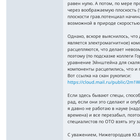
равен нулю. А потом, по мере п
через воображаемую плоскость (т
плоскости грав.потенциал начин
возможной в природе скоростью
Однако, вскоре выяснилось, что 
является электромагнитное) ко
расцепляются, что делает нево
поэтому (по подсказке коллеги 
уравнение Эйнштейна для скаляр
компоненты расцепились, что и 
Вот ссылка на скан рукописи:
https://cloud.mail.ru/public/2m
Если здесь бывают спецы, спосо
рад, если они это сделают и опу
я давно не работаю в науке (на
времена) и все перезабыл, поэ
специалистов по ОТО взять эту з
С уважением, Нижегородцев Ю.Б