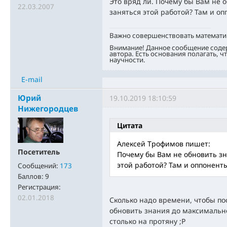
Это вряд ли. Почему бы Вам не 
22.03.2007
заняться этой работой? Там и оп
Важно совершенствовать математи
Внимание! Данное сообщение соде
автора. Есть основания полагать, ч
научности.
E-mail
Юрий
19.10.2019 18:10:59
Нижегородцев
Цитата
Алексей Трофимов пишет:
Посетитель
Почему бы Вам не обновить зн
этой работой? Там и оппоненты
Сообщений:
173
Баллов:
9
Регистрация:
02.01.2018
Сколько надо времени, чтобы по
обновить знания до максимально
столько на протяну ;Р