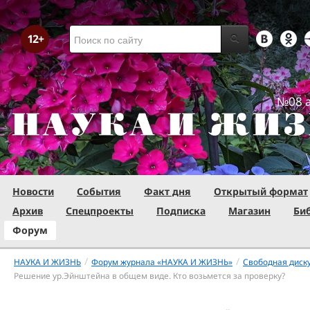
№08 а
Новости
События
Факт дня
Открытый формат
Архив
Спецпроекты
Подписка
Магазин
Би
Форум
/
/
НАУКА И ЖИЗНЬ
Форум журнала «НАУКА И ЖИЗНЬ»
Свободная диск
Решение ур.Эйнштейна в общем виде. Кто возьмется за проверку?